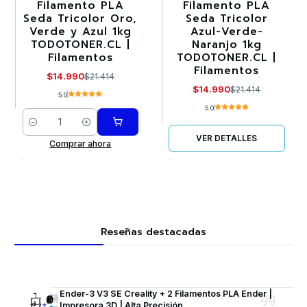
Filamento PLA
Filamento PLA
-30%
-30%
Seda Tricolor Oro,
Seda Tricolor
Verde y Azul 1kg
Azul-Verde-
Agotado
TODOTONER.CL |
Naranjo 1kg
Filamentos
TODOTONER.CL |
Filamentos
$14.990
$21.414
$14.990
$21.414
5.0
5.0
Cantidad
VER DETALLES
Comprar ahora
Reseñas destacadas
Ender-3 V3 SE Creality + 2 Filamentos PLA Ender |
Impresora 3D | Alta Precisión