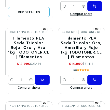
Cantidad
VER DETALLES
Comprar ahora
493SILKPPC
|
TODOTONER.CL
494SILKPPC
|
TODOTONER.CL
Filamento PLA
Filamento PLA
-30%
-30%
Seda Tricolor
Seda Tricolor Oro,
Rojo, Oro y Azul
Amarillo y Rojo
1kg TODOTONER.CL
1kg TODOTONER.CL
| Filamentos
| Filamentos
$14.990
$14.990
$21.414
$21.414
5.0
Cantidad
Cantidad
Comprar ahora
Comprar ahora
497SILKPPC
|
TODOTONER.CL
519SEDAPPC
|
TODOTONER.CL