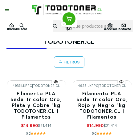
Puedes Elegir: Comprar en
Tienda
·
Despacho
a Todo Chile · Retiro en
Tienda en
24 Horas
0
Inicio
Todo 3D
FILAMENTOS
TODO SEDA
$0
Inicio
Buscar
Acceso
Contacto
PLA TIPO SEDA TRICOLOR
TODOTONER.CL
TODOTONER.CL
FILTROS
491SILKPPC
|
TODOTONER.CL
492SILKPPC
|
TODOTONER.CL
Filamento PLA
Filamento PLA
-30%
-30%
Seda Tricolor Oro,
Seda Tricolor Oro,
Plata y Cobre 1kg
Rojo y Negro 1kg
Agotado
TODOTONER.CL |
TODOTONER.CL |
Filamentos
Filamentos
$14.990
$14.990
$21.414
$21.414
5.0
5.0