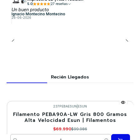
5.0
27 reseñas
Un buen producto
Ignacio Montecino Montecino
26-06-2026
Recién Llegados
237PEBAESUN
|
ESUN
Filamento PEBA90A-LW Gris 800 Gramos
-30%
Alta Velocidad Esun | Filamentos
$69.990
$99.986