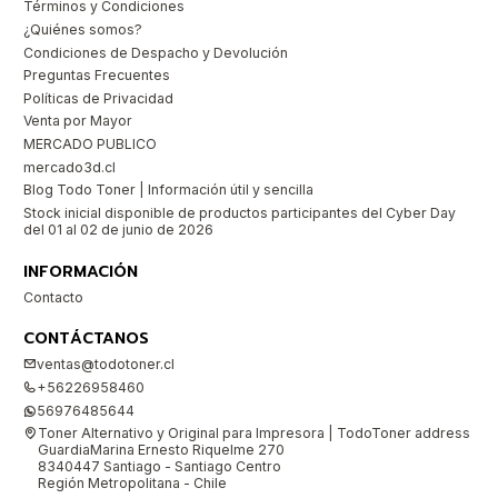
Términos y Condiciones
¿Quiénes somos?
Condiciones de Despacho y Devolución
Preguntas Frecuentes
Políticas de Privacidad
Venta por Mayor
MERCADO PUBLICO
mercado3d.cl
Blog Todo Toner | Información útil y sencilla
Stock inicial disponible de productos participantes del Cyber Day
del 01 al 02 de junio de 2026
INFORMACIÓN
Contacto
CONTÁCTANOS
ventas@todotoner.cl
+56226958460
56976485644
Toner Alternativo y Original para Impresora | TodoToner address
GuardiaMarina Ernesto Riquelme 270
8340447 Santiago - Santiago Centro
Región Metropolitana - Chile