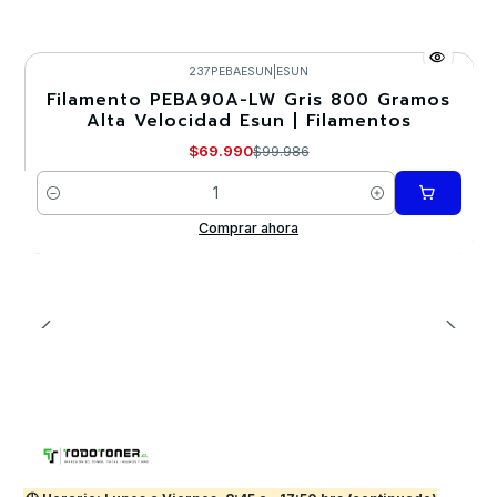
237PEBAESUN
|
ESUN
Filamento PEBA90A-LW Gris 800 Gramos
-30%
Alta Velocidad Esun | Filamentos
Nuevo
$69.990
$99.986
Cantidad
Comprar ahora