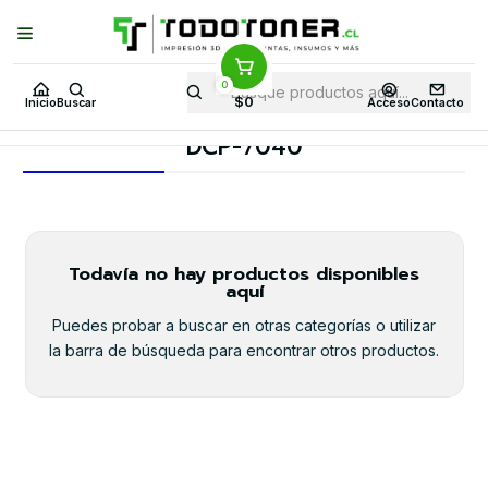
Puedes Elegir: Comprar en
Tienda
·
Despacho
a Todo Chile · Retiro en
Tienda en
24 Horas
0
Inicio
Toner y tambor
Toner Original
BROTHER
$0
Inicio
Buscar
Acceso
Contacto
Equipos BROTHER
DCP-7040
DCP-7040
Todavía no hay productos disponibles
aquí
Puedes probar a buscar en otras categorías o utilizar
la barra de búsqueda para encontrar otros productos.