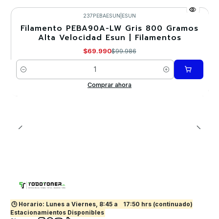
237PEBAESUN
|
ESUN
Filamento PEBA90A-LW Gris 800 Gramos
-30%
Alta Velocidad Esun | Filamentos
Nuevo
$69.990
$99.986
Cantidad
Comprar ahora
🕒 Horario: Lunes a Viernes, 8:45 a
17:50 hrs (continuado)
Estacionamientos Disponibles