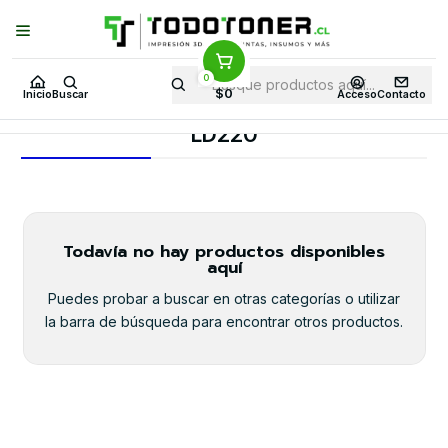
Puedes Elegir: Comprar en
Tienda
·
Despacho
a Todo Chile · Retiro en
Tienda en
24 Horas
0
Inicio
Toner y tambor
Toner Original
RICOH
Equipos RICOH
$0
Inicio
Buscar
Acceso
Contacto
LD220
LD220
Todavía no hay productos disponibles
aquí
Puedes probar a buscar en otras categorías o utilizar
la barra de búsqueda para encontrar otros productos.