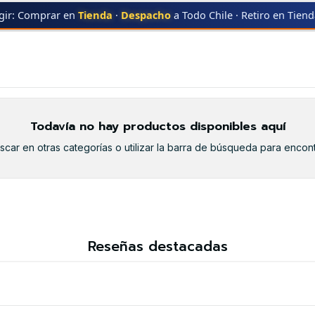
gir: Comprar en
Tienda
·
Despacho
a Todo Chile · Retiro en Tien
LLOW
502A YELLOW
Todavía no hay productos disponibles aquí
car en otras categorías o utilizar la barra de búsqueda para encont
Reseñas destacadas