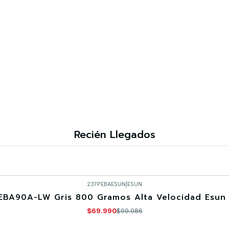
Recién Llegados
237PEBAESUN
|
ESUN
EBA90A-LW Gris 800 Gramos Alta Velocidad Esun 
$69.990
$99.986