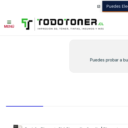
Puedes Ele
Inicio
Toner y tambor
Toner Alternativo
HP
Insumos HP
502A YE
MENÚ
Puedes probar a bus