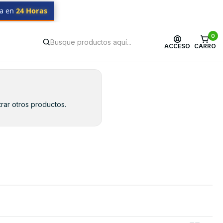
da en
24 Horas
0
ACCESO
CARRO
rar otros productos.