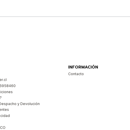
Comprar ahora
INFORMACIÓN
Contacto
r.cl
26958460
iciones
?
Despacho y Devolución
entes
acidad
ICO