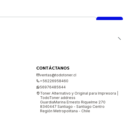
CONTÁCTANOS
ventas@todotoner.cl
+56226958460
56976485644
Toner Alternativo y Original para Impresora |
TodoToner address
GuardiaMarina Ernesto Riquelme 270
8340447 Santiago - Santiago Centro
Región Metropolitana - Chile