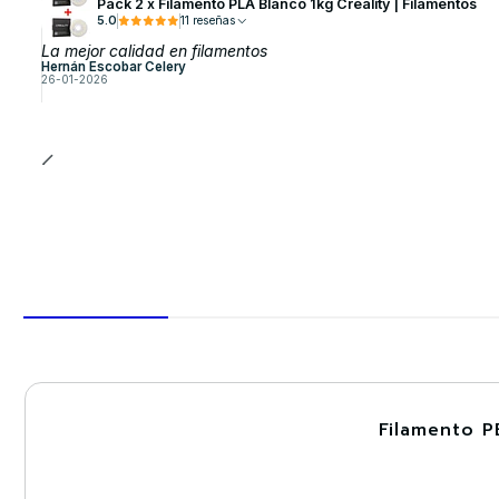
Pack 2 x Filamento PLA Blanco 1kg Creality | Filamentos
5.0
11 reseñas
La mejor calidad en filamentos
Hernán Escobar Celery
26-01-2026
Filamento P
-30%