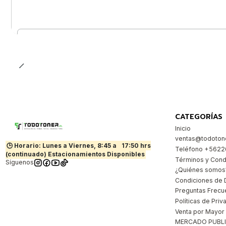
Cantidad
CATEGORÍAS
Inicio
ventas@todotone
🕒 Horario: Lunes a Viernes, 8:45 a
17:50 hrs
Teléfono +562
(continuado) Estacionamientos Disponibles
Términos y Cond
Síguenos
¿Quiénes somos
Condiciones de 
Preguntas Frecu
Políticas de Priv
Venta por Mayor
MERCADO PUBL