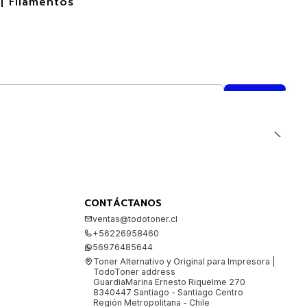
| Filamentos
CONTÁCTANOS
ventas@todotoner.cl
+56226958460
56976485644
Toner Alternativo y Original para Impresora |
TodoToner address
GuardiaMarina Ernesto Riquelme 270
8340447 Santiago - Santiago Centro
Región Metropolitana - Chile