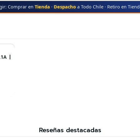
gir: Comprar en
Tienda
·
Despacho
a Todo Chile · Retiro en Tien
AN
653A CYAN
1A |
Reseñas destacadas