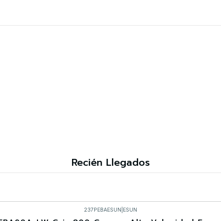
Recién Llegados
237PEBAESUN
|
ESUN