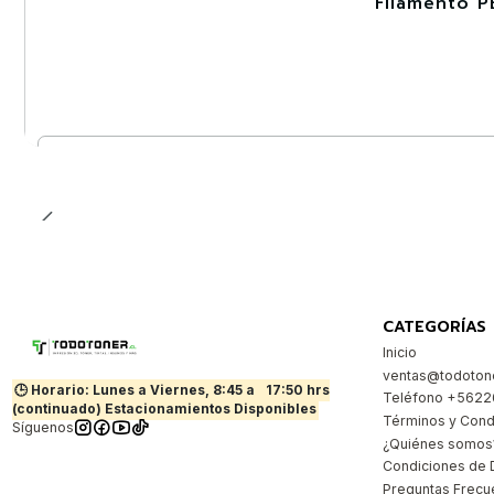
Filamento P
-30%
Cantidad
CATEGORÍAS
Inicio
ventas@todotone
🕒 Horario: Lunes a Viernes, 8:45 a
17:50 hrs
Teléfono +562
(continuado) Estacionamientos Disponibles
Términos y Cond
Síguenos
¿Quiénes somos
Condiciones de 
Preguntas Frecu