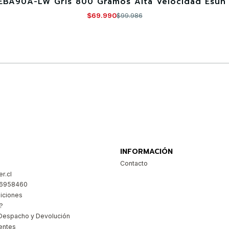
EBA90A-LW Gris 800 Gramos Alta Velocidad Esun 
$69.990
$99.986
Comprar ahora
INFORMACIÓN
Contacto
r.cl
26958460
iciones
?
Despacho y Devolución
entes