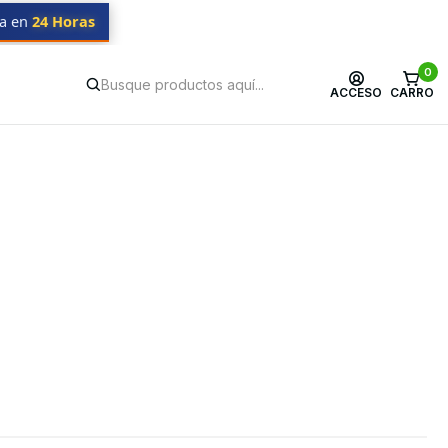
da en
24 Horas
0
ACCESO
CARRO