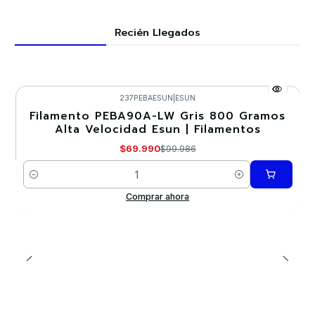
Recién Llegados
237PEBAESUN
|
ESUN
Filamento PEBA90A-LW Gris 800 Gramos
-30%
Alta Velocidad Esun | Filamentos
$69.990
$99.986
Cantidad
Comprar ahora