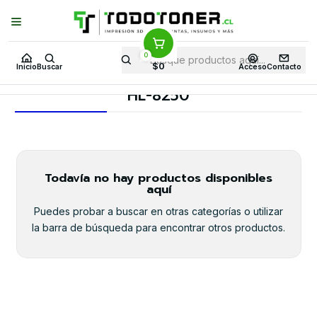
Puedes Elegir: Comprar en
Tienda
·
Despacho
a Todo Chile · Retiro en
Tienda en
24 Horas
0
Inicio
Toner y tambor
Toner Original
BROTHER
$0
Inicio
Buscar
Acceso
Contacto
Equipos BROTHER
HL-8250
HL-8250
Todavía no hay productos disponibles
aquí
Puedes probar a buscar en otras categorías o utilizar
la barra de búsqueda para encontrar otros productos.