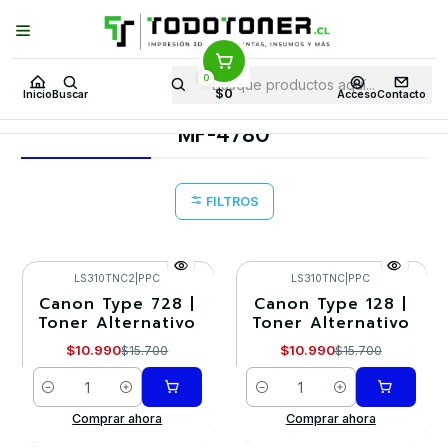
Puedes Elegir: Comprar en
Tienda
·
Despacho
a Todo Chile · Retiro en
Tienda en
24 Horas
0
Inicio
Toner y tambor
Toner Alternativo
CANON
$0
Inicio
Buscar
Acceso
Contacto
Equipos CANON
MF-4780
MF-4780
FILTROS
LS310TNC2
|
PPC
LS310TNC
|
PPC
Canon Type 728 |
Canon Type 128 |
-30%
-30%
Toner Alternativo
Toner Alternativo
$10.990
$10.990
$15.700
$15.700
Cantidad
Cantidad
Comprar ahora
Comprar ahora