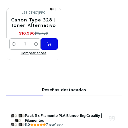
LS310TNC1
|
PPC
Canon Type 328 |
-30%
Toner Alternativo
$10.990
$15.700
Cantidad
Comprar ahora
Reseñas destacadas
Pack 5 x Filamento PLA Blanco 1kg Creality |
Filamentos
5.0
7 reseñas