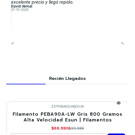
excelente precio y llegó rapido.
David Vernal
27-10-2025
Recién Llegados
237PEBAESUN
|
ESUN
Filamento PEBA90A-LW Gris 800 Gramos
-30%
Alta Velocidad Esun | Filamentos
Nuevo
$69.990
$99.986