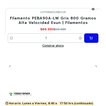
237PEBAESUN
|
ESUN
Filamento PEBA90A-LW Gris 800 Gramos
-30%
Alta Velocidad Esun | Filamentos
$69.990
$99.986
Cantidad
Comprar ahora
🕒 Horario: Lunes a Viernes, 8:45 a
17:50 hrs (continuado)