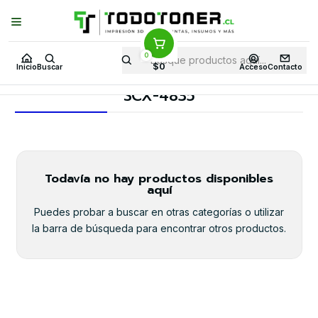
Puedes Elegir: Comprar en
Tienda
·
Despacho
a Todo Chile · Retiro en
Tienda en
24 Horas
0
Inicio
Toner y tambor
Toner Alternativo
SAMSUNG
$0
Inicio
Buscar
Acceso
Contacto
Equipos SAMSUNG
SCX-4835
SCX-4835
Todavía no hay productos disponibles
aquí
Puedes probar a buscar en otras categorías o utilizar
la barra de búsqueda para encontrar otros productos.