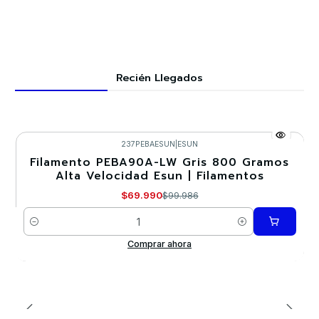
Recién Llegados
237PEBAESUN
|
ESUN
Filamento PEBA90A-LW Gris 800 Gramos
-30%
Alta Velocidad Esun | Filamentos
$69.990
$99.986
Cantidad
Comprar ahora