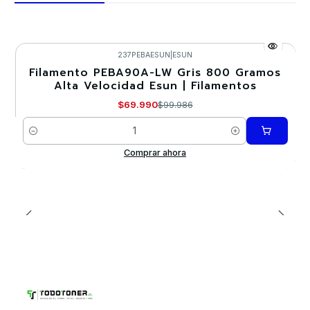
237PEBAESUN
|
ESUN
Filamento PEBA90A-LW Gris 800 Gramos
-30%
Alta Velocidad Esun | Filamentos
$69.990
$99.986
Cantidad
Comprar ahora