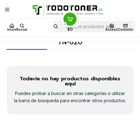
Puedes Elegir: Comprar en
Tienda
·
Despacho
a Todo Chile · Retiro en
Tienda en
24 Horas
0
Inicio
Toner y tambor
Toner Original
BROTHER
$0
Inicio
Buscar
Acceso
Contacto
Insumos BROTHER
TN-620
TN-620
Todavía no hay productos disponibles
aquí
Puedes probar a buscar en otras categorías o utilizar
la barra de búsqueda para encontrar otros productos.