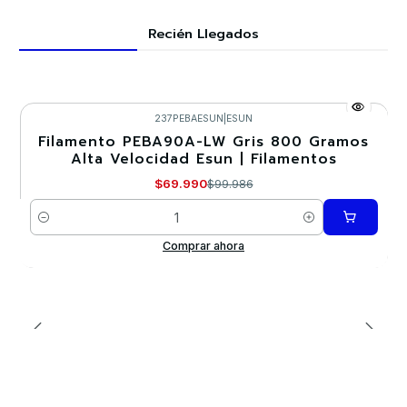
Recién Llegados
237PEBAESUN
|
ESUN
Filamento PEBA90A-LW Gris 800 Gramos
-30%
Alta Velocidad Esun | Filamentos
$69.990
$99.986
Cantidad
Comprar ahora