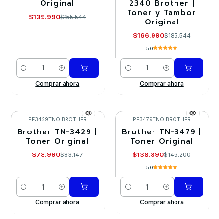
Original
2340 Brother |
Toner y Tambor
$139.990
$155.544
Original
$166.990
$185.544
5.0
Cantidad
Cantidad
Comprar ahora
Comprar ahora
PF3429TNO
|
BROTHER
PF3479TNO
|
BROTHER
Brother TN-3429 |
Brother TN-3479 |
-5%
-5%
Toner Original
Toner Original
$78.990
$138.890
$83.147
$146.200
5.0
Cantidad
Cantidad
Comprar ahora
Comprar ahora