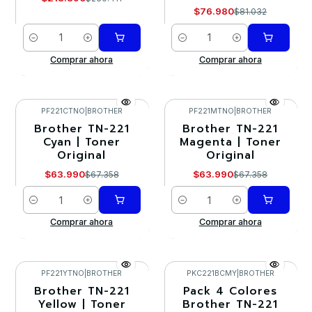
$76.980
$81.032
Cantidad
Cantidad
Comprar ahora
Comprar ahora
PF221CTNO
|
BROTHER
PF221MTNO
|
BROTHER
Brother TN-221
Brother TN-221
-5%
-5%
Cyan | Toner
Magenta | Toner
Original
Original
$63.990
$63.990
$67.358
$67.358
Cantidad
Cantidad
Comprar ahora
Comprar ahora
PF221YTNO
|
BROTHER
PKC221BCMY
|
BROTHER
Brother TN-221
Pack 4 Colores
-5%
-10%
Yellow | Toner
Brother TN-221