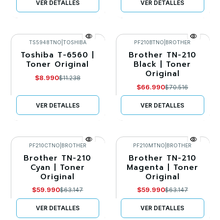
VER DETALLES
VER DETALLES
TS5948TNO
|
TOSHIBA
PF210BTNO
|
BROTHER
Toshiba T-6560 |
Brother TN-210
-20%
-5%
Toner Original
Black | Toner
Original
Agotado
Agotado
$8.990
$11.238
$66.990
$70.516
VER DETALLES
VER DETALLES
PF210CTNO
|
BROTHER
PF210MTNO
|
BROTHER
Brother TN-210
Brother TN-210
-5%
-5%
Cyan | Toner
Magenta | Toner
Original
Original
Agotado
Agotado
$59.990
$59.990
$63.147
$63.147
VER DETALLES
VER DETALLES