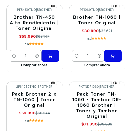
PFB450TNO
|
BROTHER
PF1060TNO
|
BROTHER
Brother TN-450
Brother TN-1060 |
-5%
-5%
Alto Rendimiento |
Toner Original
Toner Original
$30.990
$32.621
$59.990
$63.147
5.0
5.0
Cantidad
Cantidad
Comprar ahora
Comprar ahora
2PK1060TNO
|
BROTHER
PKTNDR1060
|
BROTHER
Pack Brother 2 x
Pack Toner TN-
-10%
-10%
TN-1060 | Toner
1060 + Tambor DR-
Original
1060 Brother |
Toner y Tambor
$59.890
$66.544
Original
5.0
$71.990
$79.989