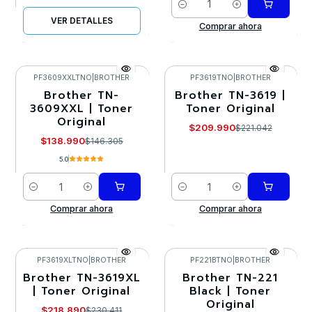
Cantidad
VER DETALLES
Comprar ahora
PF3609XXLTNO
|
BROTHER
PF3619TNO
|
BROTHER
Brother TN-
Brother TN-3619 |
-5%
-5%
3609XXL | Toner
Toner Original
Original
$209.990
$221.042
$138.990
$146.305
5.0
Cantidad
Cantidad
Comprar ahora
Comprar ahora
PF3619XLTNO
|
BROTHER
PF221BTNO
|
BROTHER
Brother TN-3619XL
Brother TN-221
-5%
-5%
| Toner Original
Black | Toner
Original
$218.890
$230.411