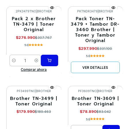
2PK3479TNO
|
BROTHER
PKTNDR3479
|
BROTHER
Pack 2 x Brother
Pack Toner TN-
-10%
-10%
TN-3479 | Toner
3479 + Tambor DR-
Original
3460 Brother |
Agotado
Toner y Tambor
$276.990
$307.767
Original
5.0
$297.990
$331.100
5.0
Cantidad
VER DETALLES
Comprar ahora
PF3499TNO
|
BROTHER
PF3609TNO
|
BROTHER
Brother TN-3499 |
Brother TN-3609 |
-5%
-5%
Toner Original
Toner Original
Agotado
$179.990
$78.890
$189.463
$83.042
5.0