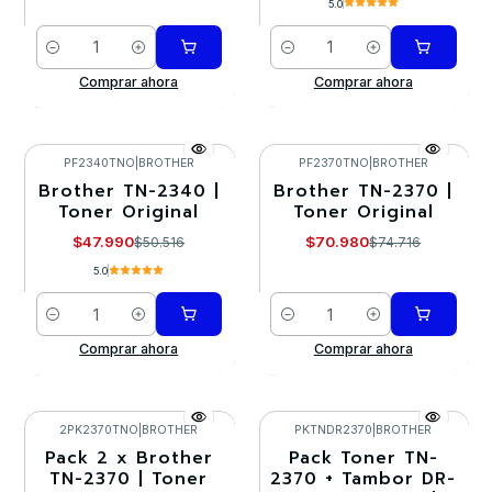
5.0
Cantidad
Cantidad
Comprar ahora
Comprar ahora
PF2340TNO
|
BROTHER
PF2370TNO
|
BROTHER
Brother TN-2340 |
Brother TN-2370 |
-5%
-5%
Toner Original
Toner Original
$47.990
$70.980
$50.516
$74.716
5.0
Cantidad
Cantidad
Comprar ahora
Comprar ahora
2PK2370TNO
|
BROTHER
PKTNDR2370
|
BROTHER
Pack 2 x Brother
Pack Toner TN-
-10%
-10%
TN-2370 | Toner
2370 + Tambor DR-