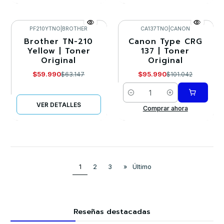
PF210YTNO
|
BROTHER
CA137TNO
|
CANON
Brother TN-210
Canon Type CRG
-5%
-5%
Yellow | Toner
137 | Toner
Original
Original
Agotado
$59.990
$95.990
$63.147
$101.042
Cantidad
VER DETALLES
Comprar ahora
1
2
3
»
Último
Reseñas destacadas