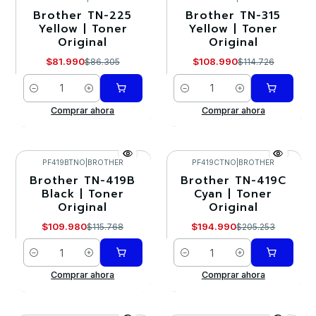
Brother TN-225
Brother TN-315
-5%
-5%
Yellow | Toner
Yellow | Toner
Original
Original
$81.990
$108.990
$86.305
$114.726
Cantidad
Cantidad
Comprar ahora
Comprar ahora
PF419BTNO
|
BROTHER
PF419CTNO
|
BROTHER
Brother TN-419B
Brother TN-419C
-5%
-5%
Black | Toner
Cyan | Toner
Original
Original
$109.980
$194.990
$115.768
$205.253
Cantidad
Cantidad
Comprar ahora
Comprar ahora