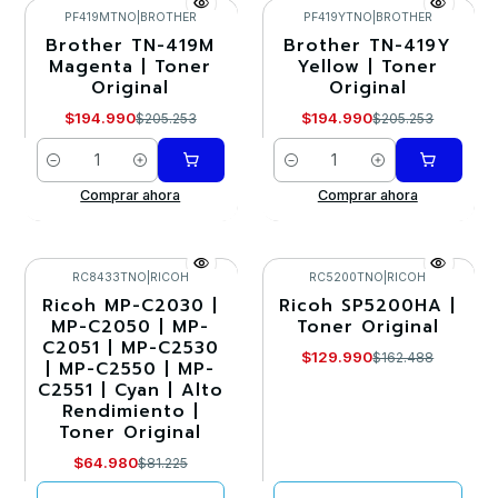
PF419MTNO
|
BROTHER
PF419YTNO
|
BROTHER
Brother TN-419M
Brother TN-419Y
-5%
-5%
Magenta | Toner
Yellow | Toner
Original
Original
$194.990
$194.990
$205.253
$205.253
Cantidad
Cantidad
Comprar ahora
Comprar ahora
RC8433TNO
|
RICOH
RC5200TNO
|
RICOH
Ricoh MP-C2030 |
Ricoh SP5200HA |
-20%
-20%
MP-C2050 | MP-
Toner Original
C2051 | MP-C2530
Agotado
Agotado
$129.990
$162.488
| MP-C2550 | MP-
C2551 | Cyan | Alto
Rendimiento |
Toner Original
$64.980
$81.225