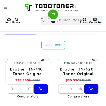
Puedes Elegir: Comprar en
Tienda
·
Despacho
a Todo Chile · Retiro en
Tienda en
24 Horas
0
Inicio
Toner y tambor
Toner Original
$0
Inicio
Buscar
Acceso
Contacto
Toner Original
FILTROS
PFB410TNO
|
BROTHER
PFB420TNO
|
BROTHER
Brother TN-410 |
Brother TN-420 |
-5%
-5%
Toner Original
Toner Original
$39.990
$39.990
$42.095
$42.095
Cantidad
Cantidad
Comprar ahora
Comprar ahora