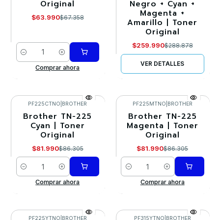
Original
Negro + Cyan +
Agotado
Magenta +
$63.990
$67.358
Amarillo | Toner
Original
$259.990
$288.878
Cantidad
VER DETALLES
Comprar ahora
PF225CTNO
|
BROTHER
PF225MTNO
|
BROTHER
Brother TN-225
Brother TN-225
-5%
-5%
Cyan | Toner
Magenta | Toner
Original
Original
$81.990
$81.990
$86.305
$86.305
Cantidad
Cantidad
Comprar ahora
Comprar ahora
PF225YTNO
|
BROTHER
PF315YTNO
|
BROTHER