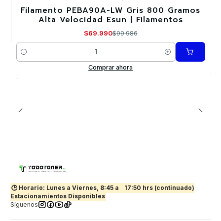
Filamento PEBA90A-LW Gris 800 Gramos
-30%
Alta Velocidad Esun | Filamentos
$69.990
$99.986
Cantidad
Comprar ahora
🕒 Horario: Lunes a Viernes, 8:45 a
17:50 hrs (continuado)
Estacionamientos Disponibles
Síguenos