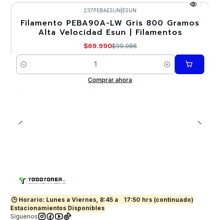
237PEBAESUN
|
ESUN
Filamento PEBA90A-LW Gris 800 Gramos
-30%
Alta Velocidad Esun | Filamentos
$69.990
$99.986
Cantidad
Comprar ahora
🕒 Horario: Lunes a Viernes, 8:45 a
17:50 hrs (continuado)
Estacionamientos Disponibles
Síguenos