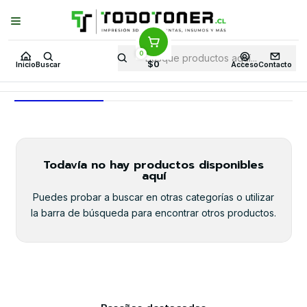
Puedes Elegir: Comprar en
Tienda
·
Despacho
a Todo Chile · Retiro en
Tienda en
24 Horas
0
Inicio
Toner y tambor
Toner Alternativo
HP
Equipos HP
1150
$0
Inicio
Buscar
Acceso
Contacto
1150
Todavía no hay productos disponibles
aquí
Puedes probar a buscar en otras categorías o utilizar
la barra de búsqueda para encontrar otros productos.