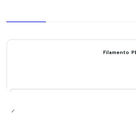
Filamento P
-30%
Cantidad