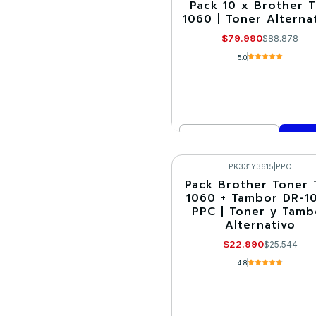
Pack 10 x Brother 
-10%
1060 | Toner Alterna
$79.990
$88.878
5.0
Cantidad
Comprar ahora
PK331Y3615
|
PPC
Pack Brother Toner 
-10%
1060 + Tambor DR-1
PPC | Toner y Tamb
Alternativo
$22.990
$25.544
4.8