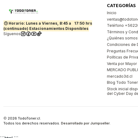
CATEGORÍAS
Inicio
ventas@todotone
🕒 Horario: Lunes a Viernes, 8:45 a
17:50 hrs
Teléfono +562
(continuado) Estacionamientos Disponibles
Términos y Cond
Síguenos
¿Quiénes somos
Condiciones de 
Preguntas Frecu
Políticas de Priv
Venta por Mayor
MERCADO PUBL
mercado3d.cl
Blog Todo Toner |
Stock inicial dis
del Cyber Day de
2026 TodoToner.cl.
Todos los derechos reservados.
Desarrollado por Jumpseller
.