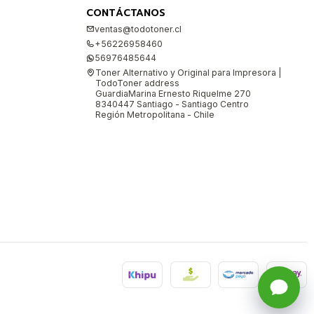
CONTÁCTANOS
ventas@todotoner.cl
+56226958460
56976485644
Toner Alternativo y Original para Impresora |
TodoToner address
GuardiaMarina Ernesto Riquelme 270
8340447 Santiago - Santiago Centro
Región Metropolitana - Chile