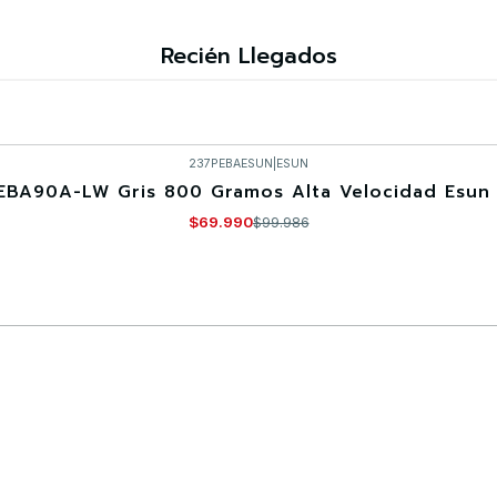
Recién Llegados
237PEBAESUN
|
ESUN
EBA90A-LW Gris 800 Gramos Alta Velocidad Esun 
$69.990
$99.986
Comprar ahora