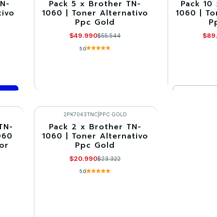
TN-
Pack 5 x Brother TN-
Pack 10
-10%
-10%
tivo
1060 | Toner Alternativo
1060 | To
Ppc Gold
P
Agotado
$49.990
$89
$55.544
5.0
Cantidad
VER DETALLES
Co
2PK7043TNC
|
PPC GOLD
TN-
Pack 2 x Brother TN-
-10%
060
1060 | Toner Alternativo
or
Ppc Gold
$20.990
$23.322
5.0