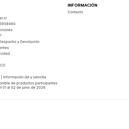
INFORMACIÓN
Contacto
r.cl
26958460
iciones
?
Despacho y Devolución
entes
acidad
ICO
 Información útil y sencilla
ponible de productos participantes
l 01 al 02 de junio de 2026