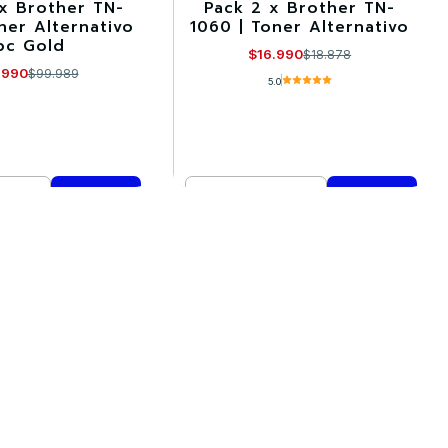
 x Brother TN-
Pack 2 x Brother TN-
-10%
ner Alternativo
1060 | Toner Alternativo
pc Gold
$16.990
$18.878
.990
$99.989
5.0
Cantidad
mprar ahora
Comprar ahora