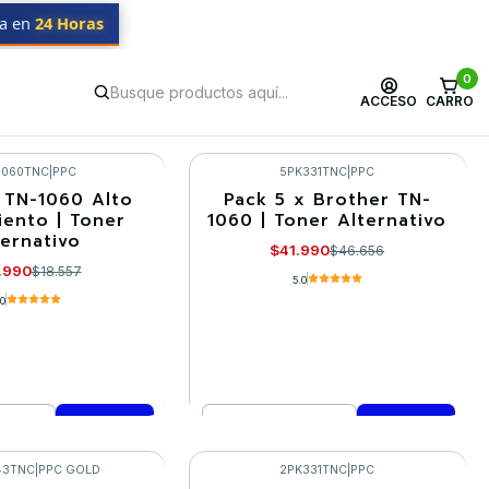
da en
24 Horas
0
ACCESO
CARRO
1060TNC
|
PPC
5PK331TNC
|
PPC
 TN-1060 Alto
Pack 5 x Brother TN-
-10%
iento | Toner
1060 | Toner Alternativo
ternativo
$41.990
$46.656
.990
$18.557
5.0
.0
Cantidad
mprar ahora
Comprar ahora
43TNC
|
PPC GOLD
2PK331TNC
|
PPC