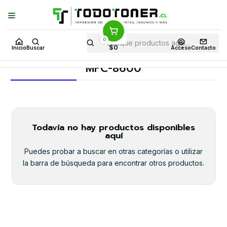
Puedes Elegir: Comprar en
Tienda
·
Despacho
a Todo Chile · Retiro en
Tienda en
24 Horas
0
Inicio
Toner y tambor
Toner Original
BROTHER
$0
Inicio
Buscar
Acceso
Contacto
Equipos BROTHER
MFC-8600
MFC-8600
Todavía no hay productos disponibles
aquí
Puedes probar a buscar en otras categorías o utilizar
la barra de búsqueda para encontrar otros productos.