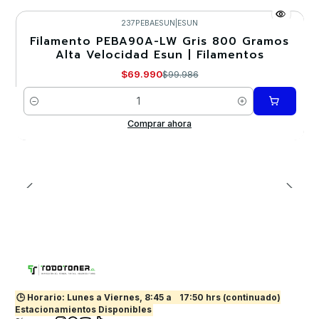
237PEBAESUN
|
ESUN
Filamento PEBA90A-LW Gris 800 Gramos
-30%
Alta Velocidad Esun | Filamentos
$69.990
$99.986
Cantidad
Comprar ahora
🕒 Horario: Lunes a Viernes, 8:45 a
17:50 hrs (continuado)
Estacionamientos Disponibles