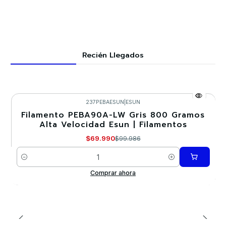
Recién Llegados
237PEBAESUN
|
ESUN
Filamento PEBA90A-LW Gris 800 Gramos
-30%
Alta Velocidad Esun | Filamentos
Nuevo
$69.990
$99.986
Cantidad
Comprar ahora