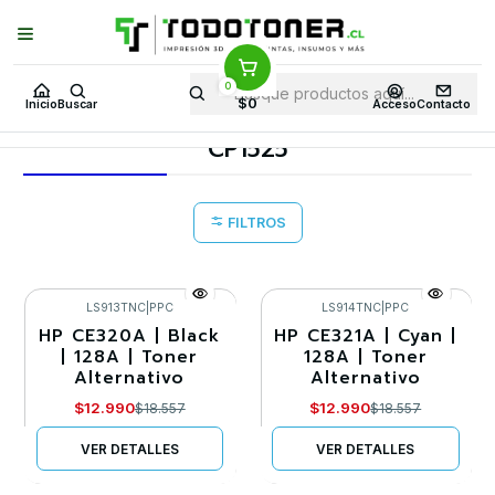
Puedes Elegir: Comprar en
Tienda
·
Despacho
a Todo Chile · Retiro en
Tienda en
24 Horas
0
Inicio
Toner y tambor
Toner Alternativo
HP
Equipos HP
$0
Inicio
Buscar
Acceso
Contacto
CP1525
CP1525
FILTROS
LS913TNC
|
PPC
LS914TNC
|
PPC
HP CE320A | Black
HP CE321A | Cyan |
-30%
-30%
| 128A | Toner
128A | Toner
Alternativo
Alternativo
Agotado
Agotado
$12.990
$12.990
$18.557
$18.557
VER DETALLES
VER DETALLES