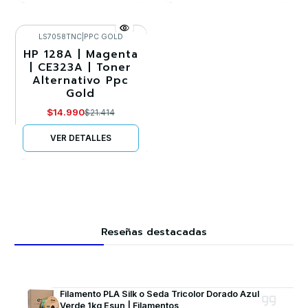
LS7058TNC
|
PPC GOLD
HP 128A | Magenta
-30%
| CE323A | Toner
Alternativo Ppc
Agotado
Gold
$14.990
$21.414
VER DETALLES
Reseñas destacadas
Filamento PLA Silk o Seda Tricolor Dorado Azul
Verde 1kg Esun | Filamentos