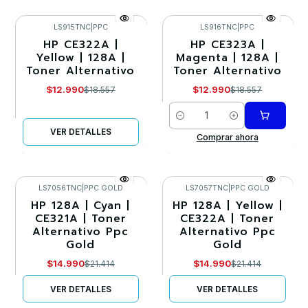
LS915TNC
|
PPC
LS916TNC
|
PPC
HP CE322A |
HP CE323A |
-30%
-30%
Yellow | 128A |
Magenta | 128A |
Toner Alternativo
Toner Alternativo
Agotado
$12.990
$12.990
$18.557
$18.557
Cantidad
VER DETALLES
Comprar ahora
LS7056TNC
|
PPC GOLD
LS7057TNC
|
PPC GOLD
HP 128A | Cyan |
HP 128A | Yellow |
-30%
-30%
CE321A | Toner
CE322A | Toner
Alternativo Ppc
Alternativo Ppc
Agotado
Agotado
Gold
Gold
$14.990
$14.990
$21.414
$21.414
VER DETALLES
VER DETALLES