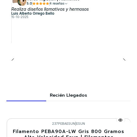
5.0
4 reseñas
Realiza diseños llamativos y hermosos
Luis Alberto Orrego Bello
15-10-2025
Recién Llegados
237PEBAESUN
|
ESUN
Filamento PEBA90A-LW Gris 800 Gramos
-30%