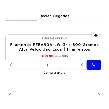
Recién Llegados
237PEBAESUN
|
ESUN
Filamento PEBA90A-LW Gris 800 Gramos
-30%
Alta Velocidad Esun | Filamentos
$69.990
$99.986
Cantidad
Comprar ahora