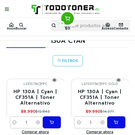
Puedes Elegir: Comprar en
Tienda
·
Despacho
a Todo Chile · Retiro en
Tienda en
24 Horas
0
Inicio
Toner y tambor
Toner Alternativo
HP
Insumos HP
$0
Inicio
Buscar
Acceso
Contacto
130A CYAN
130A CYAN
FILTROS
LS415TNC
|
PPC
LS7051TNC
|
PPC GOLD
HP 130A | Cyan |
HP 130A | Cyan |
-30%
-30%
CF351A | Toner
CF351A | Toner
Alternativo
Alternativo
$8.990
$9.990
$12.843
$14.271
Cantidad
Cantidad
Comprar ahora
Comprar ahora