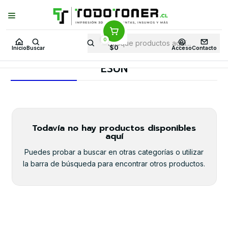
Puedes Elegir: Comprar en
Tienda
·
Despacho
a Todo Chile · Retiro en
Tienda en
24 Horas
0
Inicio
Todo 3D
FILAMENTOS
TODO PET
$0
Inicio
Buscar
Acceso
Contacto
PET-FR (FUEGO RETARDANTE)
ESUN
ESUN
Todavía no hay productos disponibles
aquí
Puedes probar a buscar en otras categorías o utilizar
la barra de búsqueda para encontrar otros productos.