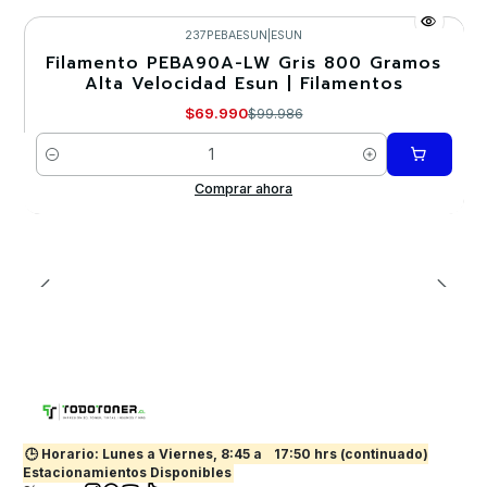
237PEBAESUN
|
ESUN
Filamento PEBA90A-LW Gris 800 Gramos
-30%
Alta Velocidad Esun | Filamentos
$69.990
$99.986
Cantidad
Comprar ahora
🕒 Horario: Lunes a Viernes, 8:45 a
17:50 hrs (continuado)
Estacionamientos Disponibles