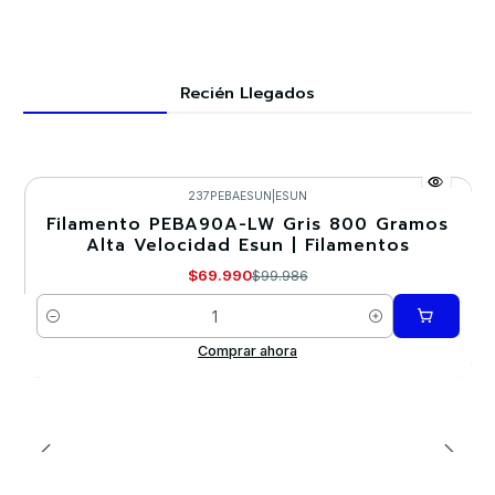
Recién Llegados
237PEBAESUN
|
ESUN
Filamento PEBA90A-LW Gris 800 Gramos
-30%
Alta Velocidad Esun | Filamentos
$69.990
$99.986
Cantidad
Comprar ahora