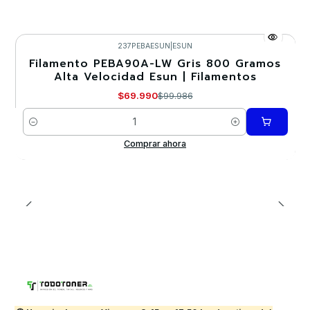
237PEBAESUN
|
ESUN
Filamento PEBA90A-LW Gris 800 Gramos
-30%
Alta Velocidad Esun | Filamentos
$69.990
$99.986
Cantidad
Comprar ahora