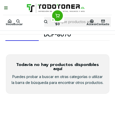
Puedes Elegir: Comprar en
Tienda
·
Despacho
a Todo Chile · Retiro en
Tienda en
24 Horas
0
Inicio
Toner y tambor
Toner Original
BROTHER
$0
Inicio
Buscar
Acceso
Contacto
Equipos BROTHER
DCP-8070
DCP-8070
Todavía no hay productos disponibles
aquí
Puedes probar a buscar en otras categorías o utilizar
la barra de búsqueda para encontrar otros productos.