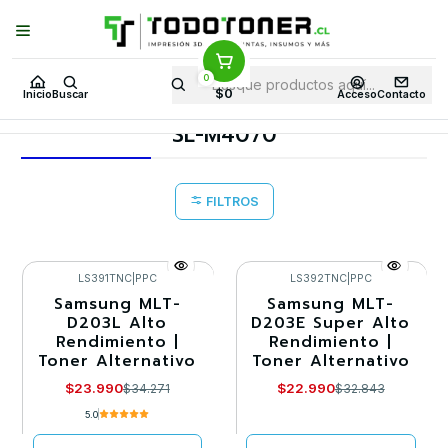
Puedes Elegir: Comprar en
Tienda
·
Despacho
a Todo Chile · Retiro en
Tienda en
24 Horas
0
Inicio
Toner y tambor
Toner Alternativo
SAMSUNG
$0
Inicio
Buscar
Acceso
Contacto
Equipos SAMSUNG
SL-M4070
SL-M4070
FILTROS
LS391TNC
|
PPC
LS392TNC
|
PPC
Samsung MLT-
Samsung MLT-
-30%
-30%
D203L Alto
D203E Super Alto
Rendimiento |
Rendimiento |
Agotado
Agotado
Toner Alternativo
Toner Alternativo
$23.990
$22.990
$34.271
$32.843
5.0