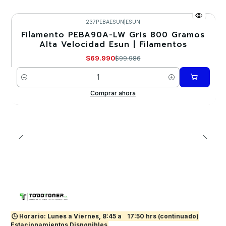
237PEBAESUN
|
ESUN
Filamento PEBA90A-LW Gris 800 Gramos
-30%
Alta Velocidad Esun | Filamentos
Nuevo
$69.990
$99.986
Cantidad
Comprar ahora
🕒 Horario: Lunes a Viernes, 8:45 a
17:50 hrs (continuado)
Estacionamientos Disponibles