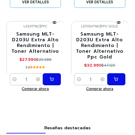
VER DETALLES
VER DETALLES
LS501TNC
|
PPC
LS7054TNC
|
PPC GOLD
Samsung MLT-
Samsung MLT-
-30%
-30%
D203U Extra Alto
D203U Extra Alto
Rendimiento |
Rendimiento |
Toner Alternativo
Toner Alternativo
Ppc Gold
$27.990
$39.986
$32.990
$47.129
5.0
Cantidad
Cantidad
Comprar ahora
Comprar ahora
Reseñas destacadas