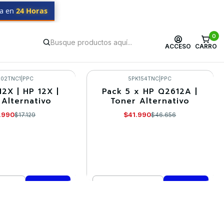
da en
24 Horas
0
ACCESO
CARRO
902TNC1
|
PPC
5PK154TNC
|
PPC
2X | HP 12X |
Pack 5 x HP Q2612A |
-10%
 Alternativo
Toner Alternativo
.990
$41.990
$17.129
$46.656
Cantidad
mprar ahora
Comprar ahora