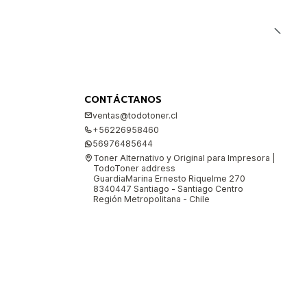
CONTÁCTANOS
ventas@todotoner.cl
+56226958460
56976485644
Toner Alternativo y Original para Impresora |
TodoToner address
GuardiaMarina Ernesto Riquelme 270
8340447 Santiago - Santiago Centro
Región Metropolitana - Chile