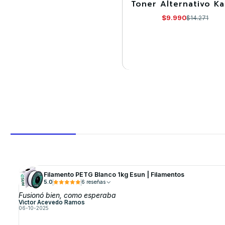
Toner Alternativo K
Agotado
$9.990
$14.271
VER DETALLES
Filamento PETG Blanco 1kg Esun | Filamentos
5.0
6 reseñas
Fusionó bien, como esperaba
Victor Acevedo Ramos
06-10-2025