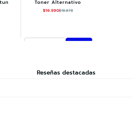
atun
Toner Alternativo
$16.990
$18.878
Cantidad
Comprar ahora
Reseñas destacadas