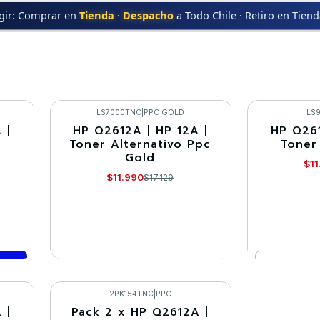
gir: Comprar en
Tienda
·
Despacho
a Todo Chile · Retiro en Tien
3020mfp
LS7000TNC
|
PPC GOLD
LS
 |
HP Q2612A | HP 12A |
HP Q261
-30%
-30%
Toner Alternativo Ppc
Toner
Gold
Agotado
$11
$11.990
$17.129
Cantidad
VER DETALLES
Co
2PK154TNC
|
PPC
 |
Pack 2 x HP Q2612A |
-10%