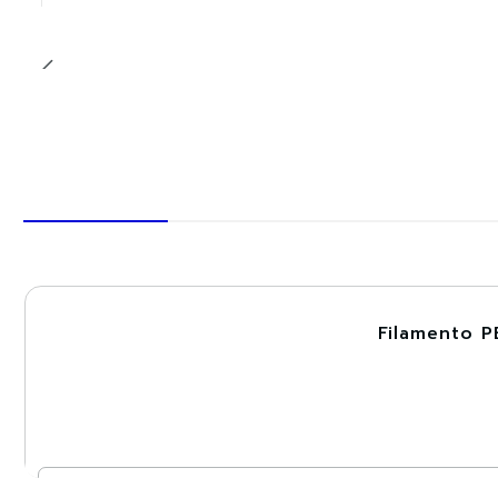
Filamento P
-30%
Nuevo