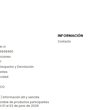
Comprar ahora
INFORMACIÓN
Contacto
r.cl
26958460
iciones
?
Despacho y Devolución
entes
acidad
ICO
 Información útil y sencilla
ponible de productos participantes
l 01 al 02 de junio de 2026