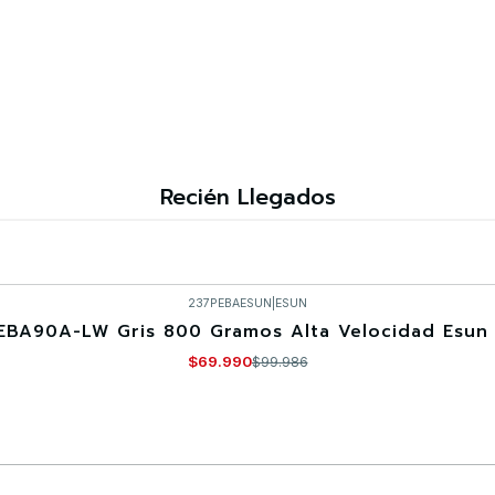
Recién Llegados
237PEBAESUN
|
ESUN
EBA90A-LW Gris 800 Gramos Alta Velocidad Esun 
$69.990
$99.986