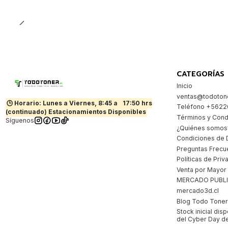
Cantidad
CATEGORÍAS
Inicio
ventas@todotone
🕒 Horario: Lunes a Viernes, 8:45 a
17:50 hrs
Teléfono +562
(continuado) Estacionamientos Disponibles
Términos y Cond
Síguenos
¿Quiénes somos
Condiciones de 
Preguntas Frecu
Políticas de Priv
Venta por Mayor
MERCADO PUBL
mercado3d.cl
Blog Todo Toner |
Stock inicial dis
del Cyber Day de