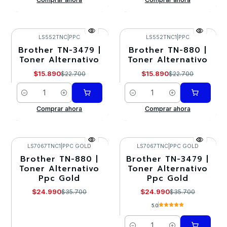
LS552TNC
|
PPC
LS552TNC1
|
PPC
Brother TN-3479 |
Brother TN-880 |
-30%
-30%
Toner Alternativo
Toner Alternativo
$15.890
$15.890
$22.700
$22.700
Cantidad
Cantidad
Comprar ahora
Comprar ahora
LS7067TNC1
|
PPC GOLD
LS7067TNC
|
PPC GOLD
Brother TN-880 |
Brother TN-3479 |
-30%
-30%
Toner Alternativo
Toner Alternativo
Ppc Gold
Ppc Gold
Agotado
$24.990
$24.990
$35.700
$35.700
5.0