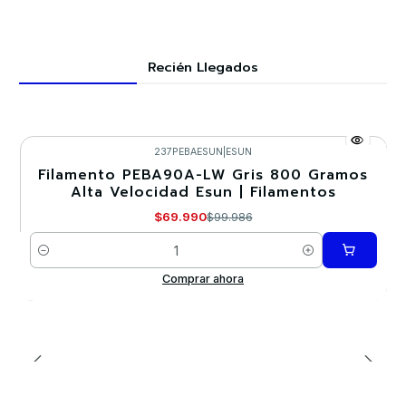
Recién Llegados
237PEBAESUN
|
ESUN
Filamento PEBA90A-LW Gris 800 Gramos
-30%
Alta Velocidad Esun | Filamentos
Nuevo
$69.990
$99.986
Cantidad
Comprar ahora