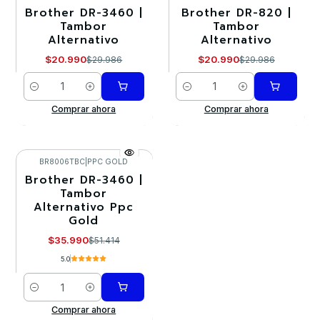
Brother DR-3460 |
Brother DR-820 |
-30%
-30%
Tambor
Tambor
Alternativo
Alternativo
$20.990
$20.990
$29.986
$29.986
Cantidad
Cantidad
Comprar ahora
Comprar ahora
BR8006TBC
|
PPC GOLD
Brother DR-3460 |
-30%
Tambor
Alternativo Ppc
Gold
$35.990
$51.414
5.0
Cantidad
Comprar ahora