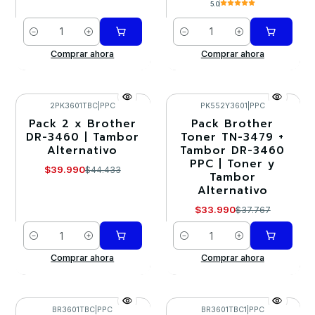
5.0
Cantidad
Cantidad
Comprar ahora
Comprar ahora
2PK3601TBC
|
PPC
PK552Y3601
|
PPC
Pack 2 x Brother
Pack Brother
-10%
-10%
DR-3460 | Tambor
Toner TN-3479 +
Alternativo
Tambor DR-3460
PPC | Toner y
$39.990
$44.433
Tambor
Alternativo
$33.990
$37.767
Cantidad
Cantidad
Comprar ahora
Comprar ahora
BR3601TBC
|
PPC
BR3601TBC1
|
PPC