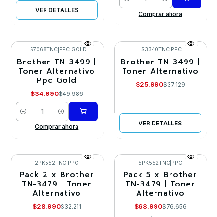
Cantidad
VER DETALLES
Comprar ahora
LS7068TNC
|
PPC GOLD
LS3340TNC
|
PPC
Brother TN-3499 |
Brother TN-3499 |
-30%
-30%
Toner Alternativo
Toner Alternativo
Ppc Gold
Agotado
$25.990
$37.129
$34.990
$49.986
Cantidad
VER DETALLES
Comprar ahora
2PK552TNC
|
PPC
5PK552TNC
|
PPC
Pack 2 x Brother
Pack 5 x Brother
-10%
-10%
TN-3479 | Toner
TN-3479 | Toner
Alternativo
Alternativo
$28.990
$68.990
$32.211
$76.656