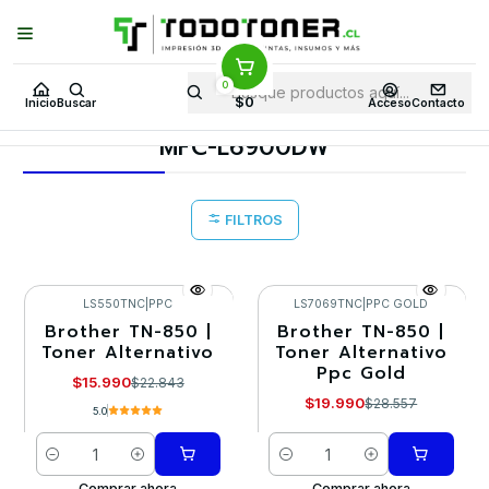
Puedes Elegir: Comprar en
Tienda
·
Despacho
a Todo Chile · Retiro en
Tienda en
24 Horas
0
Inicio
Toner y tambor
Toner Alternativo
BROTHER
$0
Inicio
Buscar
Acceso
Contacto
Equipos BROTHER
MFC-L6900DW
MFC-L6900DW
FILTROS
LS550TNC
|
PPC
LS7069TNC
|
PPC GOLD
Brother TN-850 |
Brother TN-850 |
-30%
-30%
Toner Alternativo
Toner Alternativo
Ppc Gold
$15.990
$22.843
$19.990
$28.557
5.0
Cantidad
Cantidad
Comprar ahora
Comprar ahora