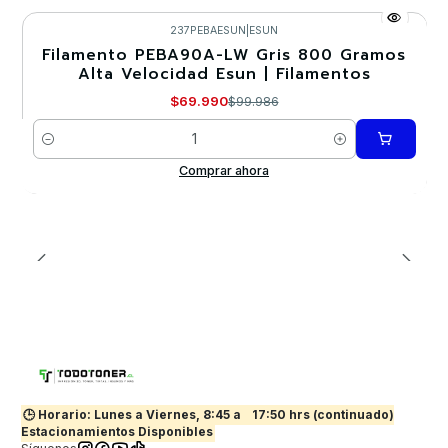
237PEBAESUN
|
ESUN
Filamento PEBA90A-LW Gris 800 Gramos
-30%
Alta Velocidad Esun | Filamentos
$69.990
$99.986
Cantidad
Comprar ahora
🕒 Horario: Lunes a Viernes, 8:45 a
17:50 hrs (continuado)
Estacionamientos Disponibles