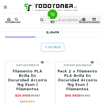
Puedes Elegir: Comprar en
Tienda
·
Despacho
a Todo Chile · Retiro en
Tienda en
24 Horas
0
Inicio
Todo 3D
FILAMENTOS
TODO PLA
$0
Inicio
Buscar
Acceso
Contacto
PLA BRILLA EN LA OSCURIDAD
ESUN
ESUN
FILTROS
146PLAESUN
|
ESUN
2PK146PLAESUN
|
ESUN
Filamento PLA
Pack 2 x Filamento
-30%
-10%
Brilla En
PLA Brilla En
Oscuridad Arcoiris
Oscuridad Arcoiris
Agotado
1kg Esun |
1kg Esun |
Filamentos
Filamentos
$26.990
$48.990
$38.557
$54.433
5.0