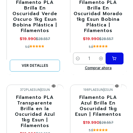
Filamento PLA
Filamento PLA
-30%
-30%
Brilla En
Brilla En
Oscuridad Verde
Oscuridad Morado
Agotado
Oscuro 1kg Esun
1kg Esun Bobina
Bobina Plástica |
Plástica |
Filamentos
Filamentos
$19.990
$19.990
$28.557
$28.557
5.0
5.0
Cantidad
VER DETALLES
Comprar ahora
372PLAESUN
|
ESUN
198PLAESUN
|
ESUN
Filamento PLA
Filamento PLA
-30%
-30%
Transparente
Azul Brilla En
Brilla en la
Oscuridad 1kg
Agotado
Llega el 30/08/2026
Oscuridad Azul
Esun | Filamentos
1kg Esun |
$19.990
$28.557
Filamentos
5.0