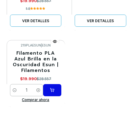
$19.990
$28.557
5.0
VER DETALLES
VER DETALLES
219PLAESUN
|
ESUN
Filamento PLA
-30%
Azul Brilla en la
Oscuridad Esun |
Filamentos
$19.990
$28.557
Cantidad
Comprar ahora