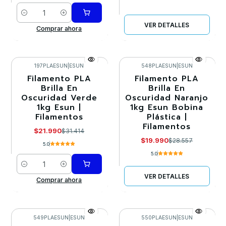
Cantidad
VER DETALLES
Comprar ahora
197PLAESUN
|
ESUN
548PLAESUN
|
ESUN
Filamento PLA
Filamento PLA
-30%
-30%
Brilla En
Brilla En
Oscuridad Verde
Oscuridad Naranjo
Agotado
1kg Esun |
1kg Esun Bobina
Filamentos
Plástica |
Filamentos
$21.990
$31.414
$19.990
$28.557
5.0
5.0
Cantidad
VER DETALLES
Comprar ahora
549PLAESUN
|
ESUN
550PLAESUN
|
ESUN