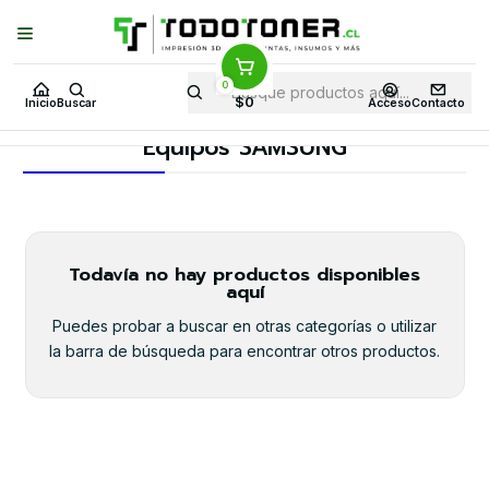
Puedes Elegir: Comprar en
Tienda
·
Despacho
a Todo Chile · Retiro en
Tienda en
24 Horas
0
Inicio
Toner y tambor
Toner Original
SAMSUNG
$0
Inicio
Buscar
Acceso
Contacto
Equipos SAMSUNG
Equipos SAMSUNG
Todavía no hay productos disponibles
aquí
Puedes probar a buscar en otras categorías o utilizar
la barra de búsqueda para encontrar otros productos.