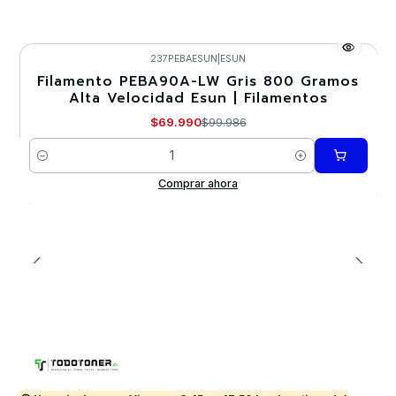
237PEBAESUN
|
ESUN
Filamento PEBA90A-LW Gris 800 Gramos
-30%
Alta Velocidad Esun | Filamentos
$69.990
$99.986
Cantidad
Comprar ahora