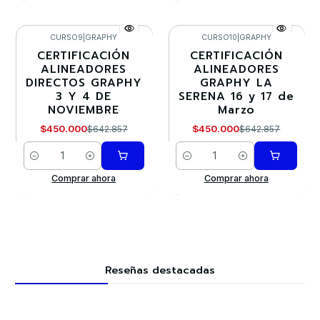
CURSO9
|
GRAPHY
CURSO10
|
GRAPHY
CERTIFICACIÓN
CERTIFICACIÓN
-30%
-30%
ALINEADORES
ALINEADORES
DIRECTOS GRAPHY
GRAPHY LA
3 Y 4 DE
SERENA 16 y 17 de
NOVIEMBRE
Marzo
$450.000
$450.000
$642.857
$642.857
Cantidad
Cantidad
Comprar ahora
Comprar ahora
Reseñas destacadas