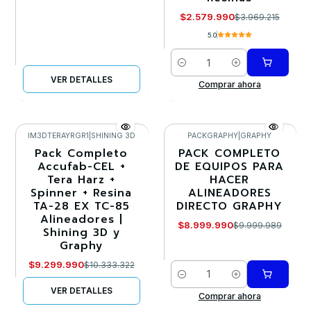
$2.579.990
$3.969.215
5.0
Cantidad
VER DETALLES
Comprar ahora
IM3DTERAYRGR1
|
SHINING 3D
PACKGRAPHY
|
GRAPHY
Pack Completo
PACK COMPLETO
-10%
-10%
Accufab-CEL +
DE EQUIPOS PARA
Tera Harz +
HACER
Agotado
Spinner + Resina
ALINEADORES
TA-28 EX TC-85
DIRECTO GRAPHY
Alineadores |
$8.999.990
$9.999.989
Shining 3D y
Graphy
$9.299.990
$10.333.322
Cantidad
VER DETALLES
Comprar ahora