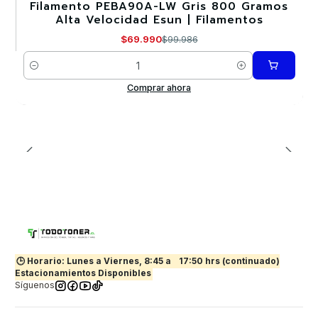
Filamento PEBA90A-LW Gris 800 Gramos
-30%
Alta Velocidad Esun | Filamentos
Nuevo
$69.990
$99.986
Cantidad
Comprar ahora
🕒 Horario: Lunes a Viernes, 8:45 a
17:50 hrs (continuado)
Estacionamientos Disponibles
Síguenos