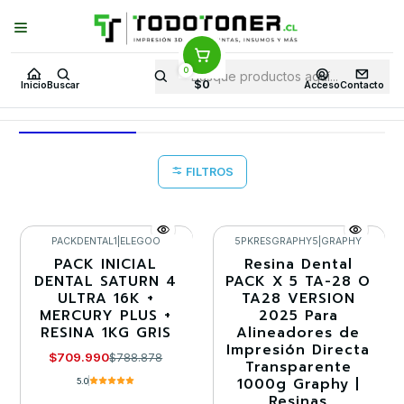
Puedes Elegir: Comprar en
Tienda
·
Despacho
a Todo Chile · Retiro en
Tienda en
24 Horas
0
Inicio
Todo packs
PACK IMPRESIÓN 3D DENTAL
$0
Inicio
Buscar
Acceso
Contacto
PACK IMPRESIÓN 3D DENTAL
FILTROS
PACKDENTAL1
|
ELEGOO
5PKRESGRAPHY5
|
GRAPHY
PACK INICIAL
Resina Dental
-10%
-35%
DENTAL SATURN 4
PACK X 5 TA-28 O
ULTRA 16K +
TA28 VERSION
Agotado
MERCURY PLUS +
2025 Para
RESINA 1KG GRIS
Alineadores de
Impresión Directa
$709.990
$788.878
Transparente
1000g Graphy |
5.0
Resinas