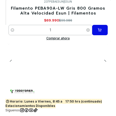
237PEBAESUN
|
ESUN
Filamento PEBA90A-LW Gris 800 Gramos
-30%
Alta Velocidad Esun | Filamentos
$69.990
$99.986
Cantidad
Comprar ahora
🕒 Horario: Lunes a Viernes, 8:45 a
17:50 hrs (continuado)
Estacionamientos Disponibles
Síguenos