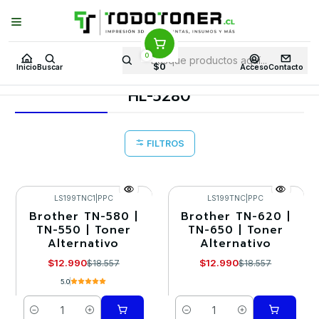
Puedes Elegir: Comprar en
Tienda
·
Despacho
a Todo Chile · Retiro en
Tienda en
24 Horas
0
Inicio
Toner y tambor
Toner Alternativo
BROTHER
$0
Inicio
Buscar
Acceso
Contacto
Equipos BROTHER
HL-5280
HL-5280
FILTROS
LS199TNC1
|
PPC
LS199TNC
|
PPC
Brother TN-580 |
Brother TN-620 |
-30%
-30%
TN-550 | Toner
TN-650 | Toner
Alternativo
Alternativo
$12.990
$12.990
$18.557
$18.557
5.0
Cantidad
Cantidad