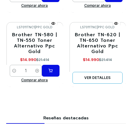
Comprar ahora
Comprar ahora
LS7011TNC1
|
PPC GOLD
LS7011TNC
|
PPC GOLD
Brother TN-580 |
Brother TN-620 |
-30%
-30%
TN-550 Toner
TN-650 Toner
Alternativo Ppc
Alternativo Ppc
Agotado
Gold
Gold
$14.990
$14.990
$21.414
$21.414
Cantidad
VER DETALLES
Comprar ahora
Reseñas destacadas