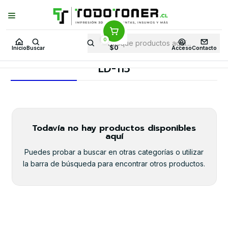
Puedes Elegir: Comprar en
Tienda
·
Despacho
a Todo Chile · Retiro en
Tienda en
24 Horas
0
Inicio
Toner y tambor
Toner Original
RICOH
Equipos RICOH
$0
Inicio
Buscar
Acceso
Contacto
LD-115
LD-115
Todavía no hay productos disponibles
aquí
Puedes probar a buscar en otras categorías o utilizar
la barra de búsqueda para encontrar otros productos.