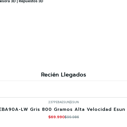
resora 3D | Repuestos 3D
Recién Llegados
237PEBAESUN
|
ESUN
EBA90A-LW Gris 800 Gramos Alta Velocidad Esun 
$69.990
$99.986