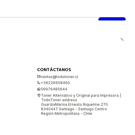
CONTÁCTANOS
ventas@todotoner.cl
+56226958460
56976485644
Toner Alternativo y Original para Impresora |
TodoToner address
GuardiaMarina Ernesto Riquelme 270
8340447 Santiago - Santiago Centro
Región Metropolitana - Chile