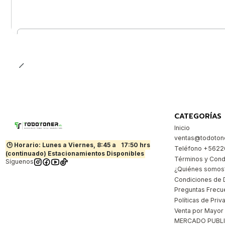
Cantidad
CATEGORÍAS
Inicio
ventas@todotone
🕒 Horario: Lunes a Viernes, 8:45 a
17:50 hrs
Teléfono +562
(continuado) Estacionamientos Disponibles
Términos y Cond
Síguenos
¿Quiénes somos
Condiciones de 
Preguntas Frecu
Políticas de Priv
Venta por Mayor
MERCADO PUBL