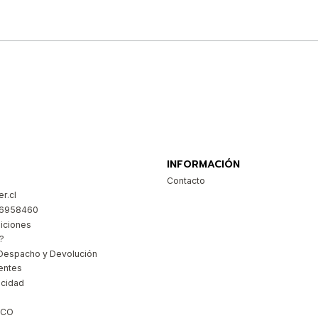
Comprar ahora
INFORMACIÓN
Contacto
r.cl
26958460
iciones
?
Despacho y Devolución
entes
acidad
ICO