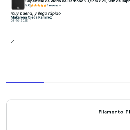
Superficie de Vidrio de Carbono 23,5cm x 23,5cm de Imp
5.0
1 reseña
muy buena, y llego rápido
Makarena Ojeda Ramirez
05-10-2025
Filamento P
-30%
Nuevo