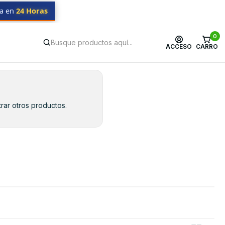
da en
24 Horas
0
ACCESO
CARRO
rar otros productos.