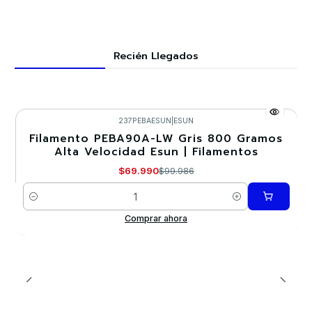
Recién Llegados
237PEBAESUN
|
ESUN
Filamento PEBA90A-LW Gris 800 Gramos
-30%
Alta Velocidad Esun | Filamentos
Nuevo
$69.990
$99.986
Cantidad
Comprar ahora