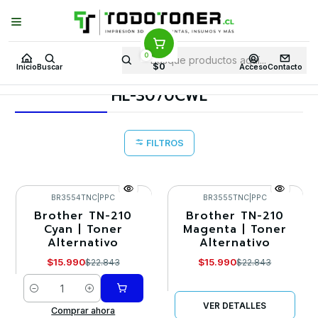
Puedes Elegir: Comprar en
Tienda
·
Despacho
a Todo Chile · Retiro en
Tienda en
24 Horas
0
Inicio
Toner y tambor
Toner Alternativo
BROTHER
$0
Inicio
Buscar
Acceso
Contacto
Equipos BROTHER
HL-3070CWL
HL-3070CWL
FILTROS
BR3554TNC
|
PPC
BR3555TNC
|
PPC
Brother TN-210
Brother TN-210
-30%
-30%
Cyan | Toner
Magenta | Toner
Alternativo
Alternativo
Agotado
$15.990
$15.990
$22.843
$22.843
Cantidad
VER DETALLES
Comprar ahora