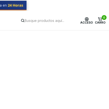
da en
24 Horas
0
ACCESO
CARRO