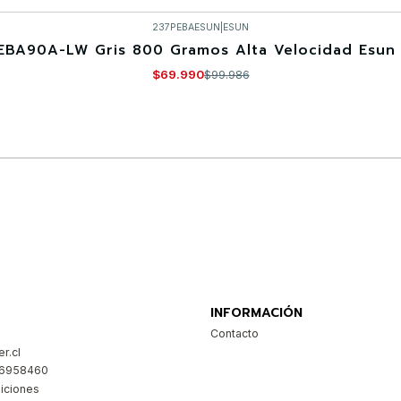
237PEBAESUN
|
ESUN
EBA90A-LW Gris 800 Gramos Alta Velocidad Esun 
$69.990
$99.986
Comprar ahora
INFORMACIÓN
Contacto
r.cl
26958460
iciones