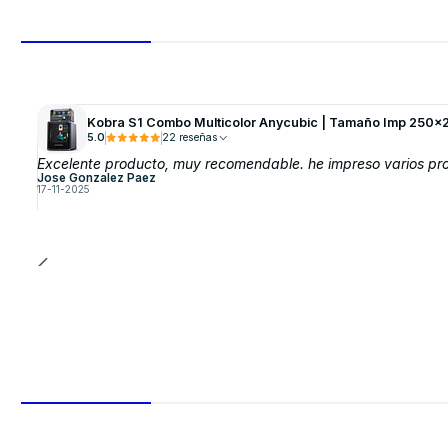
Kobra S1 Combo Multicolor Anycubic | Tamaño Imp 250x
5.0
22 reseñas
Excelente producto, muy recomendable. he impreso varios proy
Jose Gonzalez Paez
17-11-2025