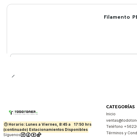
Filamento P
-30%
Cantidad
CATEGORÍAS
Inicio
ventas@todotone
🕒 Horario: Lunes a Viernes, 8:45 a
17:50 hrs
Teléfono +562
(continuado) Estacionamientos Disponibles
Términos y Cond
Síguenos