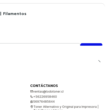
| Filamentos
CONTÁCTANOS
ventas@todotoner.cl
+56226958460
56976485644
Toner Alternativo y Original para Impresora |