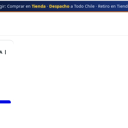
gir: Comprar en
Tienda
·
Despacho
a Todo Chile · Retiro en Tien
M112E
A |