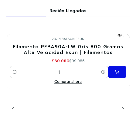
Recién Llegados
237PEBAESUN
|
ESUN
Filamento PEBA90A-LW Gris 800 Gramos
-30%
Alta Velocidad Esun | Filamentos
Nuevo
$69.990
$99.986
Cantidad
Comprar ahora