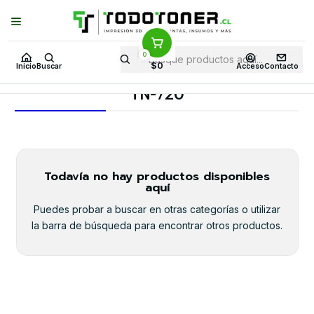
Puedes Elegir: Comprar en
Tienda
·
Despacho
a Todo Chile · Retiro en
Tienda en
24 Horas
0
Inicio
Toner y tambor
Toner Alternativo
BROTHER
$0
Inicio
Buscar
Acceso
Contacto
Insumos BROTHER
TN-720
TN-720
Todavía no hay productos disponibles
aquí
Puedes probar a buscar en otras categorías o utilizar
la barra de búsqueda para encontrar otros productos.