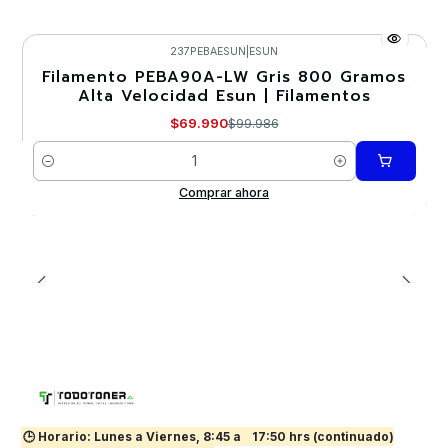
237PEBAESUN
|
ESUN
Filamento PEBA90A-LW Gris 800 Gramos
-30%
Alta Velocidad Esun | Filamentos
Nuevo
$69.990
$99.986
Cantidad
Comprar ahora
🕒 Horario: Lunes a Viernes, 8:45 a
17:50 hrs (continuado)