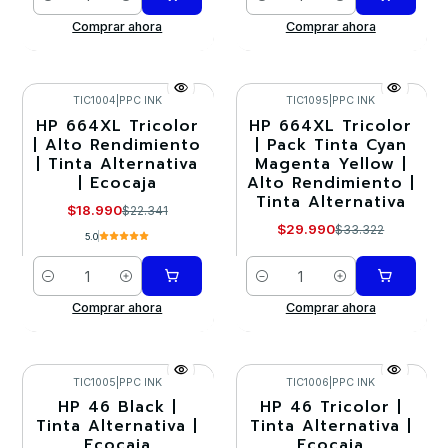
Cantidad
Cantidad
Comprar ahora
Comprar ahora
TIC1004
|
PPC INK
TIC1095
|
PPC INK
HP 664XL Tricolor
HP 664XL Tricolor
-15%
-10%
| Alto Rendimiento
| Pack Tinta Cyan
| Tinta Alternativa
Magenta Yellow |
| Ecocaja
Alto Rendimiento |
Tinta Alternativa
$18.990
$22.341
$29.990
$33.322
5.0
Cantidad
Cantidad
Comprar ahora
Comprar ahora
TIC1005
|
PPC INK
TIC1006
|
PPC INK
HP 46 Black |
HP 46 Tricolor |
-15%
-15%
Tinta Alternativa |
Tinta Alternativa |
Ecocaja
Ecocaja
Agotado