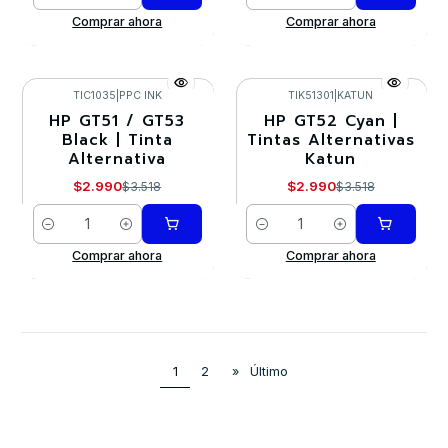
Cantidad
Cantidad
Comprar ahora
Comprar ahora
TIC1035
|
PPC INK
TIK51301
|
KATUN
HP GT51 / GT53
HP GT52 Cyan |
-15%
-15%
Black | Tinta
Tintas Alternativas
Alternativa
Katun
$2.990
$2.990
$3.518
$3.518
Cantidad
Cantidad
Comprar ahora
Comprar ahora
1
2
»
Último