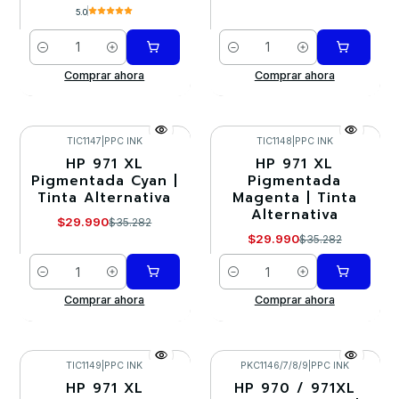
5.0
Cantidad
Cantidad
Comprar ahora
Comprar ahora
TIC1147
|
PPC INK
TIC1148
|
PPC INK
HP 971 XL
HP 971 XL
-15%
-15%
Pigmentada Cyan |
Pigmentada
Tinta Alternativa
Magenta | Tinta
Alternativa
$29.990
$35.282
$29.990
$35.282
Cantidad
Cantidad
Comprar ahora
Comprar ahora
TIC1149
|
PPC INK
PKC1146/7/8/9
|
PPC INK
HP 971 XL
HP 970 / 971XL
-15%
-10%