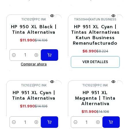
TIC1021
|
PPC INK
TIK50944
|
KATUN BUSINESS
HP 950 XL Black |
HP 951 XL Cyan |
-15%
-15%
Tinta Alternativa
Tintas Alternativas
Katun Business
Agotado
$11.990
$14.106
Remanufacturado
$6.990
$8.224
Cantidad
VER DETALLES
Comprar ahora
TIC1022
|
PPC INK
TIC1023
|
PPC INK
HP 951 XL Cyan |
HP 951 XL
-15%
-15%
Tinta Alternativa
Magenta | Tinta
Alternativa
$11.990
$14.106
$11.990
$14.106
Cantidad
Cantidad