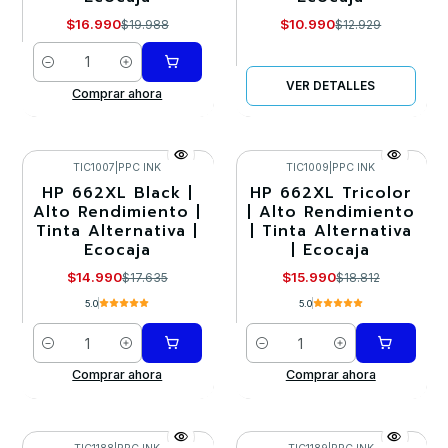
$16.990
$10.990
$19.988
$12.929
Cantidad
VER DETALLES
Comprar ahora
TIC1007
|
PPC INK
TIC1009
|
PPC INK
HP 662XL Black |
HP 662XL Tricolor
-15%
-15%
Alto Rendimiento |
| Alto Rendimiento
Tinta Alternativa |
| Tinta Alternativa
Ecocaja
| Ecocaja
$14.990
$15.990
$17.635
$18.812
5.0
5.0
Cantidad
Cantidad
Comprar ahora
Comprar ahora