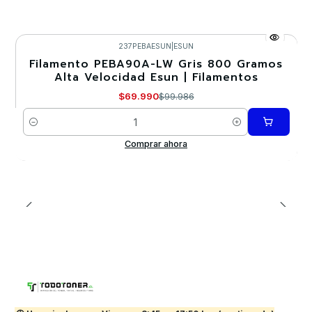
237PEBAESUN
|
ESUN
Filamento PEBA90A-LW Gris 800 Gramos
-30%
Alta Velocidad Esun | Filamentos
$69.990
$99.986
Cantidad
Comprar ahora