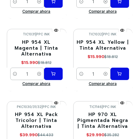
Cantidad
Cantidad
Comprar ahora
Comprar ahora
TIC1031
|
PPC INK
TIC1032
|
PPC INK
HP 954 XL
HP 954 XL Yellow |
-15%
-15%
Magenta | Tinta
Tinta Alternativa
Alternativa
$15.990
$18.812
$15.990
$18.812
Cantidad
Cantidad
Comprar ahora
Comprar ahora
PKC1030/31/32
|
PPC INK
TIC1146
|
PPC INK
HP 954 XL Pack
HP 970 XL
-10%
-15%
Tricolor | Tinta
Pigmentada Negra
Alternativa
| Tinta Alternativa
$39.990
$29.990
$44.433
$35.282