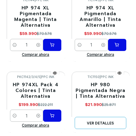
TIC1144
|
PPC INK
TIC1145
|
PPC INK
HP 974 XL
HP 974 XL
-15%
-15%
Pigmentada
Pigmentada
Magenta | Tinta
Amarillo | Tinta
Alternativa
Alternativa
$59.990
$59.990
$70.576
$70.576
Cantidad
Cantidad
Comprar ahora
Comprar ahora
PKC1142/3/4/5
|
PPC INK
TIC1150
|
PPC INK
HP 974XL Pack 4
HP 980
-10%
-15%
Colores | Tinta
Pigmentada Negra
Alternativa
| Tinta Alternativa
Agotado
$199.990
$21.990
$222.211
$25.871
Cantidad
VER DETALLES
Comprar ahora