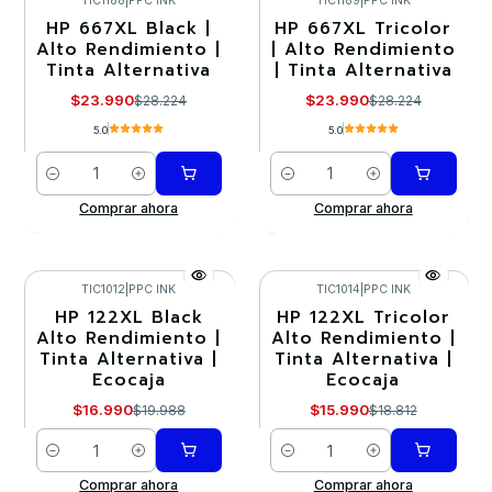
TIC1188
|
PPC INK
TIC1189
|
PPC INK
HP 667XL Black |
HP 667XL Tricolor
-15%
-15%
Alto Rendimiento |
| Alto Rendimiento
Tinta Alternativa
| Tinta Alternativa
$23.990
$23.990
$28.224
$28.224
5.0
5.0
Cantidad
Cantidad
Comprar ahora
Comprar ahora
TIC1012
|
PPC INK
TIC1014
|
PPC INK
HP 122XL Black
HP 122XL Tricolor
-15%
-15%
Alto Rendimiento |
Alto Rendimiento |
Tinta Alternativa |
Tinta Alternativa |
Ecocaja
Ecocaja
$16.990
$15.990
$19.988
$18.812
Cantidad
Cantidad
Comprar ahora
Comprar ahora