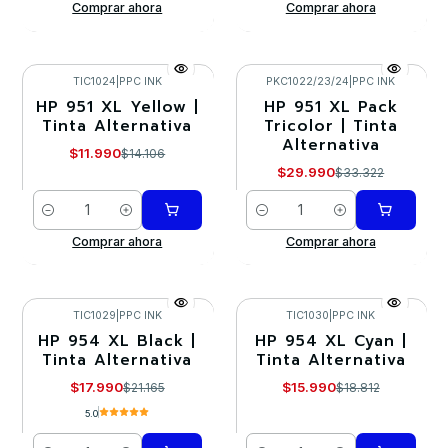
Comprar ahora
Comprar ahora
TIC1024
|
PPC INK
PKC1022/23/24
|
PPC INK
HP 951 XL Yellow |
HP 951 XL Pack
-15%
-10%
Tinta Alternativa
Tricolor | Tinta
Alternativa
$11.990
$14.106
$29.990
$33.322
Cantidad
Cantidad
Comprar ahora
Comprar ahora
TIC1029
|
PPC INK
TIC1030
|
PPC INK
HP 954 XL Black |
HP 954 XL Cyan |
-15%
-15%
Tinta Alternativa
Tinta Alternativa
$17.990
$15.990
$21.165
$18.812
5.0