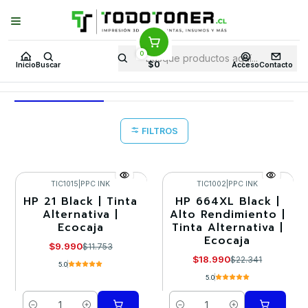
Puedes Elegir: Comprar en
Tienda
·
Despacho
a Todo Chile · Retiro en
Tienda en
24 Horas
0
Inicio
Tintas para impresoras
Tinta Alternativa
HP
$0
Inicio
Buscar
Acceso
Contacto
HP
FILTROS
TIC1015
|
PPC INK
TIC1002
|
PPC INK
HP 21 Black | Tinta
HP 664XL Black |
-15%
-15%
Alternativa |
Alto Rendimiento |
Ecocaja
Tinta Alternativa |
Ecocaja
$9.990
$11.753
$18.990
$22.341
5.0
5.0