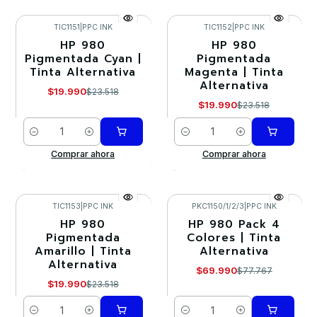
TIC1151
|
PPC INK
TIC1152
|
PPC INK
HP 980
HP 980
-15%
-15%
Pigmentada Cyan |
Pigmentada
Tinta Alternativa
Magenta | Tinta
Alternativa
$19.990
$23.518
$19.990
$23.518
Cantidad
Cantidad
Comprar ahora
Comprar ahora
TIC1153
|
PPC INK
PKC1150/1/2/3
|
PPC INK
HP 980
HP 980 Pack 4
-15%
-10%
Pigmentada
Colores | Tinta
Amarillo | Tinta
Alternativa
Alternativa
$69.990
$77.767
$19.990
$23.518