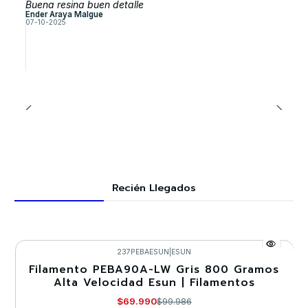
Buena resina buen detalle
Ender Araya Malgue
07-10-2025
Recién Llegados
237PEBAESUN
|
ESUN
Filamento PEBA90A-LW Gris 800 Gramos
-30%
Alta Velocidad Esun | Filamentos
Nuevo
$69.990
$99.986