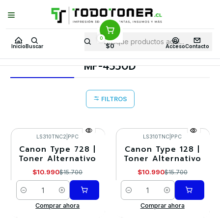
Puedes Elegir: Comprar en
Tienda
·
Despacho
a Todo Chile · Retiro en
Tienda en
24 Horas
0
Inicio
Toner y tambor
Toner Alternativo
CANON
$0
Inicio
Buscar
Acceso
Contacto
Equipos CANON
MF-4550D
MF-4550D
FILTROS
LS310TNC2
|
PPC
LS310TNC
|
PPC
Canon Type 728 |
Canon Type 128 |
-30%
-30%
Toner Alternativo
Toner Alternativo
$10.990
$10.990
$15.700
$15.700
Cantidad
Cantidad
Comprar ahora
Comprar ahora