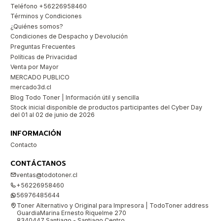
Teléfono +56226958460
Términos y Condiciones
¿Quiénes somos?
Condiciones de Despacho y Devolución
Preguntas Frecuentes
Políticas de Privacidad
Venta por Mayor
MERCADO PUBLICO
mercado3d.cl
Blog Todo Toner | Información útil y sencilla
Stock inicial disponible de productos participantes del Cyber Day
del 01 al 02 de junio de 2026
INFORMACIÓN
Contacto
CONTÁCTANOS
ventas@todotoner.cl
+56226958460
56976485644
Toner Alternativo y Original para Impresora | TodoToner address
GuardiaMarina Ernesto Riquelme 270
8340447 Santiago - Santiago Centro