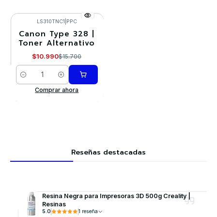
LS310TNC1
|
PPC
Canon Type 328 |
-30%
Toner Alternativo
$10.990
$15.700
Cantidad
Comprar ahora
Reseñas destacadas
Resina Negra para Impresoras 3D 500g Creality |
Resinas
5.0
1 reseña