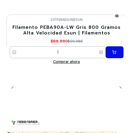
237PEBAESUN
|
ESUN
Filamento PEBA90A-LW Gris 800 Gramos
-30%
Alta Velocidad Esun | Filamentos
$69.990
$99.986
Cantidad
Comprar ahora