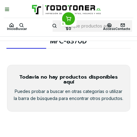
Puedes Elegir: Comprar en
Tienda
·
Despacho
a Todo Chile · Retiro en
Tienda en
24 Horas
0
Inicio
Toner y tambor
Toner Alternativo
BROTHER
$0
Inicio
Buscar
Acceso
Contacto
Equipos BROTHER
MFC-8370D
MFC-8370D
Todavía no hay productos disponibles
aquí
Puedes probar a buscar en otras categorías o utilizar
la barra de búsqueda para encontrar otros productos.