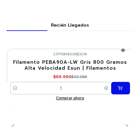
Recién Llegados
237PEBAESUN
|
ESUN
Filamento PEBA90A-LW Gris 800 Gramos
-30%
Alta Velocidad Esun | Filamentos
$69.990
$99.986
Cantidad
Comprar ahora