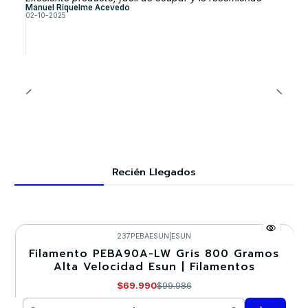
Manuel Riquelme Acevedo
02-10-2025
Recién Llegados
237PEBAESUN
|
ESUN
Filamento PEBA90A-LW Gris 800 Gramos
-30%
Alta Velocidad Esun | Filamentos
$69.990
$99.986