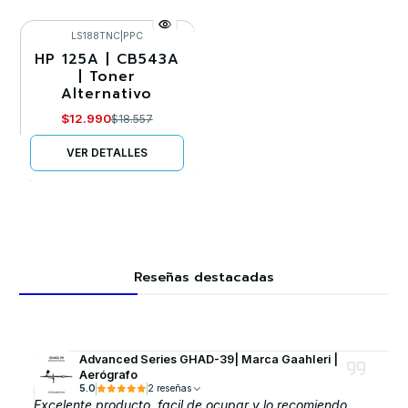
LS188TNC
|
PPC
HP 125A | CB543A
-30%
| Toner
Alternativo
Agotado
$12.990
$18.557
VER DETALLES
Reseñas destacadas
Advanced Series GHAD-39| Marca GaahIeri |
Aerógrafo
5.0
2 reseñas
Excelente producto, facil de ocupar y lo recomiendo