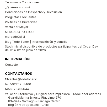
Términos y Condiciones
¿Quiénes somos?
Condiciones de Despacho y Devolución
Preguntas Frecuentes
Políticas de Privacidad
Venta por Mayor
MERCADO PUBLICO
mercado3d.cl
Blog Todo Toner | Información útil y sencilla
Stock inicial disponible de productos participantes del Cyber Day
del 01 al 02 de junio de 2026
INFORMACIÓN
Contacto
CONTÁCTANOS
ventas@todotoner.cl
+56226958460
56976485644
Toner Alternativo y Original para Impresora | TodoToner address
GuardiaMarina Ernesto Riquelme 270
8340447 Santiago - Santiago Centro
Región Metropolitana - Chile