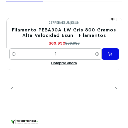
237PEBAESUN
|
ESUN
Filamento PEBA90A-LW Gris 800 Gramos
-30%
Alta Velocidad Esun | Filamentos
$69.990
$99.986
Cantidad
Comprar ahora