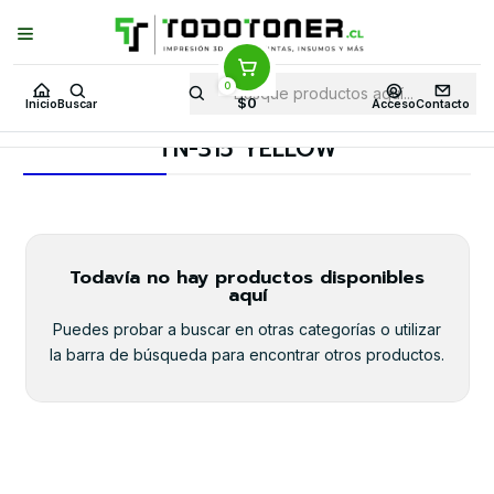
Puedes Elegir: Comprar en
Tienda
·
Despacho
a Todo Chile · Retiro en
Tienda en
24 Horas
0
Inicio
Toner y tambor
Toner Alternativo
BROTHER
$0
Inicio
Buscar
Acceso
Contacto
Insumos BROTHER
TN-315 YELLOW
TN-315 YELLOW
Todavía no hay productos disponibles
aquí
Puedes probar a buscar en otras categorías o utilizar
la barra de búsqueda para encontrar otros productos.