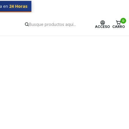
da en
24 Horas
0
ACCESO
CARRO