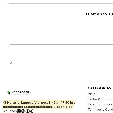
Filamento P
-30%
Cantidad
CATEGORÍAS
Inicio
ventas@todotone
🕒 Horario: Lunes a Viernes, 8:45 a
17:50 hrs
Teléfono +562
(continuado) Estacionamientos Disponibles
Términos y Cond
Síguenos