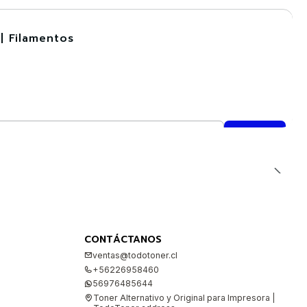
| Filamentos
CONTÁCTANOS
ventas@todotoner.cl
+56226958460
56976485644
Toner Alternativo y Original para Impresora |