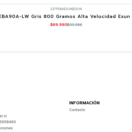
237PEBAESUN
|
ESUN
EBA90A-LW Gris 800 Gramos Alta Velocidad Esun 
$69.990
$99.986
Comprar ahora
INFORMACIÓN
Contacto
r.cl
26958460
iciones