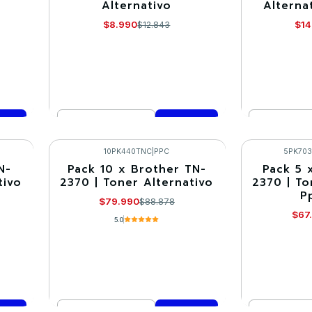
Alternativo
Alterna
$8.990
$14
$12.843
Cantidad
Cantidad
Comprar ahora
Co
10PK440TNC
|
PPC
5PK70
N-
Pack 10 x Brother TN-
Pack 5 
-10%
-10%
tivo
2370 | Toner Alternativo
2370 | To
P
$79.990
$88.878
$67
5.0