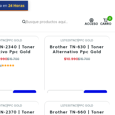
da en
24 Horas
0
ACCESO
CARRO
9TNC
|
PPC GOLD
LS7029TNC1
|
PPC GOLD
N-2340 | Toner
Brother TN-630 | Toner
-30%
tivo Ppc Gold
Alternativo Ppc Gold
.990
$10.990
$15.700
$15.700
.0
Cantidad
mprar ahora
Comprar ahora
0TNC
|
PPC GOLD
LS7030TNC1
|
PPC GOLD
TN-2370 | Toner
Brother TN-660 | Toner
-30%