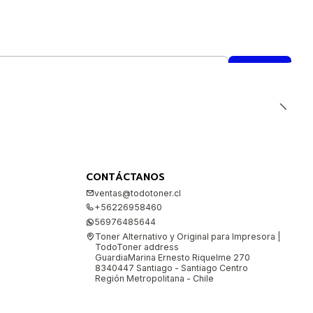
CONTÁCTANOS
ventas@todotoner.cl
+56226958460
56976485644
Toner Alternativo y Original para Impresora |
TodoToner address
GuardiaMarina Ernesto Riquelme 270
8340447 Santiago - Santiago Centro
Región Metropolitana - Chile