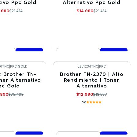
tivo Ppc Gold
Alternativo Ppc Gold
.990
$14.990
$21.414
$21.414
Cantidad
mprar ahora
Comprar ahora
30TNC
|
PPC GOLD
LSJ1234TNC
|
PPC
x Brother TN-
Brother TN-2370 | Alto
-30%
ner Alternativo
Rendimiento | Toner
pc Gold
Alternativo
.890
$12.990
$75.433
$18.557
5.0