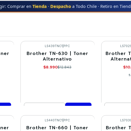
gir: Comprar en
Tienda
·
Despacho
a Todo Chile · Retiro en Tien
ER
MFC-L2720DW
MFC-L2720DW
LS439TNC1
|
PPC
LS702
oner
Brother TN-630 | Toner
Brother T
-30%
-30%
Alternativo
Alterna
$8.990
$10
$12.843
5
Cantidad
Cantidad
Comprar ahora
Co
LS440TNC1
|
PPC
LS703
oner
Brother TN-660 | Toner
Brother 
-30%
-30%