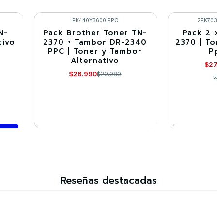
Cantidad
Cantidad
Comprar ahora
Co
PK440Y3600
|
PPC
2PK70
N-
Pack Brother Toner TN-
Pack 2 
-10%
-10%
tivo
2370 + Tambor DR-2340
2370 | To
PPC | Toner y Tambor
P
Agotado
Alternativo
$27
$26.990
$29.989
5
Cantidad
VER DETALLES
Co
Reseñas destacadas