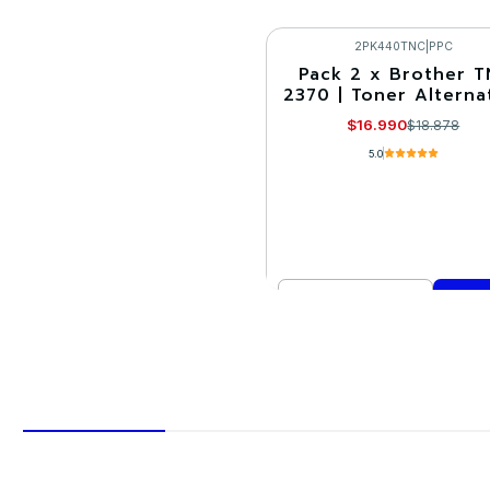
Cantidad
Comprar ahora
2PK440TNC
|
PPC
Pack 2 x Brother T
-10%
2370 | Toner Alterna
$16.990
$18.878
5.0
Cantidad
Comprar ahora