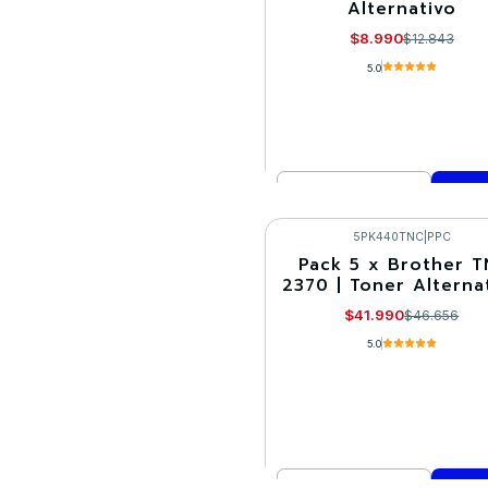
Alternativo
$8.990
$12.843
5.0
Cantidad
Comprar ahora
5PK440TNC
|
PPC
Pack 5 x Brother T
-10%
2370 | Toner Alterna
$41.990
$46.656
5.0