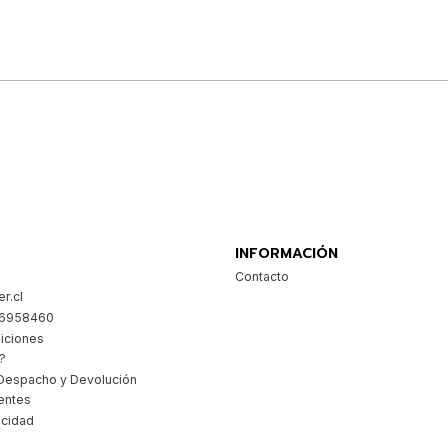
Comprar ahora
INFORMACIÓN
Contacto
r.cl
26958460
iciones
?
Despacho y Devolución
entes
acidad