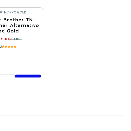
Cantidad
mprar ahora
Comprar ahora
30TNC
|
PPC GOLD
x Brother TN-
ner Alternativo
pc Gold
.990
$31.100
.0
mprar ahora