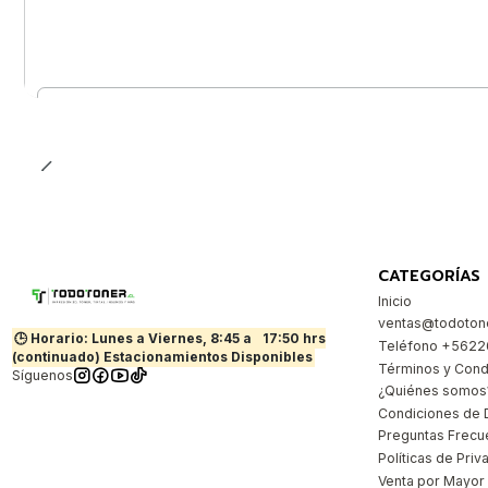
Cantidad
CATEGORÍAS
Inicio
ventas@todotone
🕒 Horario: Lunes a Viernes, 8:45 a
17:50 hrs
Teléfono +562
(continuado) Estacionamientos Disponibles
Términos y Cond
Síguenos
¿Quiénes somos
Condiciones de 
Preguntas Frecu
Políticas de Priv
Venta por Mayor