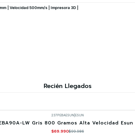
mm | Velocidad 500mm/s | Impresora 3D |
Recién Llegados
237PEBAESUN
|
ESUN
EBA90A-LW Gris 800 Gramos Alta Velocidad Esun 
$69.990
$99.986