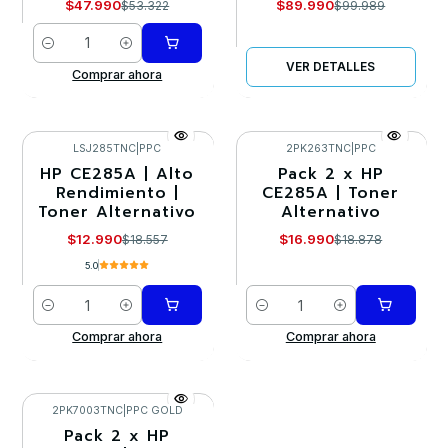
$47.990
$89.990
$53.322
$99.989
Cantidad
VER DETALLES
Comprar ahora
LSJ285TNC
|
PPC
2PK263TNC
|
PPC
HP CE285A | Alto
Pack 2 x HP
-30%
-10%
Rendimiento |
CE285A | Toner
Toner Alternativo
Alternativo
$12.990
$16.990
$18.557
$18.878
5.0
Cantidad
Cantidad
Comprar ahora
Comprar ahora
2PK7003TNC
|
PPC GOLD
Pack 2 x HP
-10%