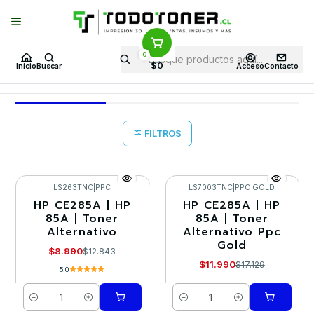
Puedes Elegir: Comprar en
Tienda
·
Despacho
a Todo Chile · Retiro en
Tienda en
24 Horas
0
Inicio
Toner y tambor
Toner Alternativo
HP
Equipos HP
M1130
$0
Inicio
Buscar
Acceso
Contacto
M1130
FILTROS
LS263TNC
|
PPC
LS7003TNC
|
PPC GOLD
HP CE285A | HP
HP CE285A | HP
-30%
-30%
85A | Toner
85A | Toner
Alternativo
Alternativo Ppc
Gold
$8.990
$12.843
$11.990
$17.129
5.0
Cantidad
Cantidad