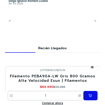
Diego Ignacio Romero Lizana
05-03-2026
Recién Llegados
237PEBAESUN
|
ESUN
Filamento PEBA90A-LW Gris 800 Gramos
-30%
Alta Velocidad Esun | Filamentos
$69.990
$99.986
Cantidad
Comprar ahora