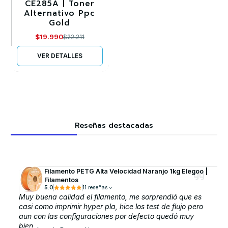
CE285A | Toner
Alternativo Ppc
Agotado
Gold
$19.990
$22.211
VER DETALLES
Reseñas destacadas
Filamento PETG Alta Velocidad Naranjo 1kg Elegoo |
Filamentos
5.0
11 reseñas
Muy buena calidad el filamento, me sorprendió que es
casi como imprimir hyper pla, hice los test de flujo pero
aun con las configuraciones por defecto quedó muy
bien.