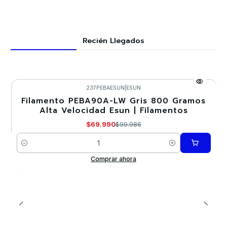
Recién Llegados
237PEBAESUN
|
ESUN
Filamento PEBA90A-LW Gris 800 Gramos
-30%
Alta Velocidad Esun | Filamentos
$69.990
$99.986
Cantidad
Comprar ahora