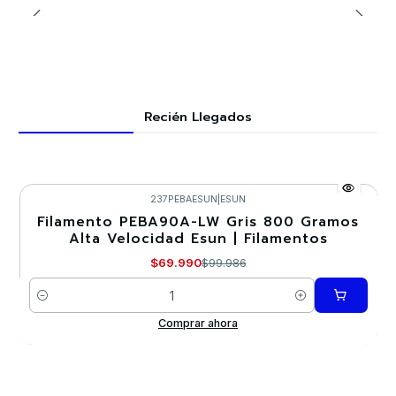
Recién Llegados
237PEBAESUN
|
ESUN
Filamento PEBA90A-LW Gris 800 Gramos
-30%
Alta Velocidad Esun | Filamentos
$69.990
$99.986
Cantidad
Comprar ahora