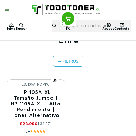
Puedes Elegir: Comprar en
Tienda
·
Despacho
a Todo Chile · Retiro en
Tienda en
24 Horas
0
Inicio
Toner y tambor
Toner Alternativo
HP
Equipos HP
$0
Inicio
Buscar
Acceso
Contacto
137fnw
137fnw
FILTROS
LSJ105ATNC
|
PPC
HP 105A XL
-30%
Tamaño Jumbo |
HP 1105A XL | Alto
Rendimiento |
Toner Alternativo
$23.990
$34.271
5.0