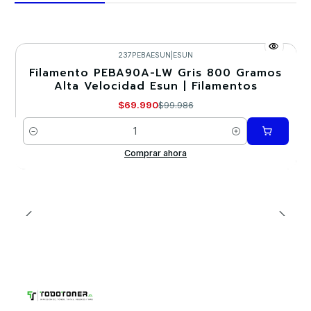
237PEBAESUN
|
ESUN
Filamento PEBA90A-LW Gris 800 Gramos
-30%
Alta Velocidad Esun | Filamentos
$69.990
$99.986
Cantidad
Comprar ahora