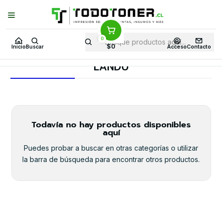
Puedes Elegir: Comprar en
Tienda
·
Despacho
a Todo Chile · Retiro en
Tienda en
24 Horas
0
Inicio
Todo 3D
FILAMENTOS
TODO PLA
$0
Inicio
Buscar
Acceso
Contacto
PLA FIBRA DE CARBONO (PLA CF)
LANDU
LANDU
Todavía no hay productos disponibles
aquí
Puedes probar a buscar en otras categorías o utilizar
la barra de búsqueda para encontrar otros productos.