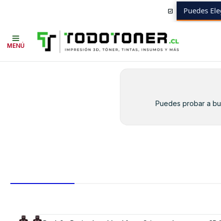
Puedes Ele
Inicio
Toner y tambor
Toner Original
SAMSUNG
Equipos SAMSUN
MENÚ
Puedes probar a bus