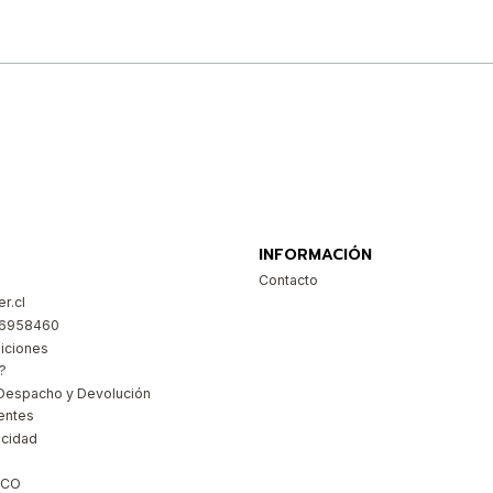
Comprar ahora
INFORMACIÓN
Contacto
r.cl
26958460
iciones
?
Despacho y Devolución
entes
acidad
ICO