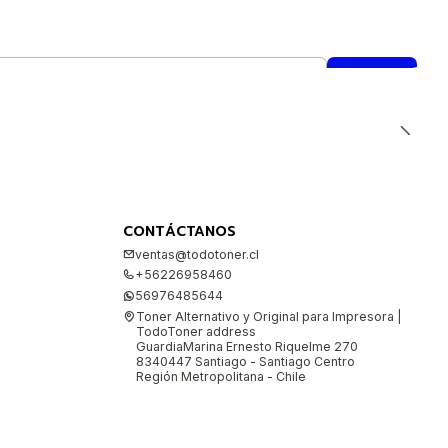
CONTÁCTANOS
ventas@todotoner.cl
+56226958460
56976485644
Toner Alternativo y Original para Impresora |
TodoToner address
GuardiaMarina Ernesto Riquelme 270
8340447 Santiago - Santiago Centro
Región Metropolitana - Chile