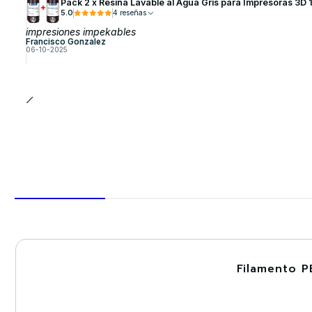
Pack 2 x Resina Lavable al Agua Gris para Impresoras 3D
5.0
4 reseñas
impresiones impekables
Francisco Gonzalez
06-10-2025
Filamento P
-30%
Nuevo