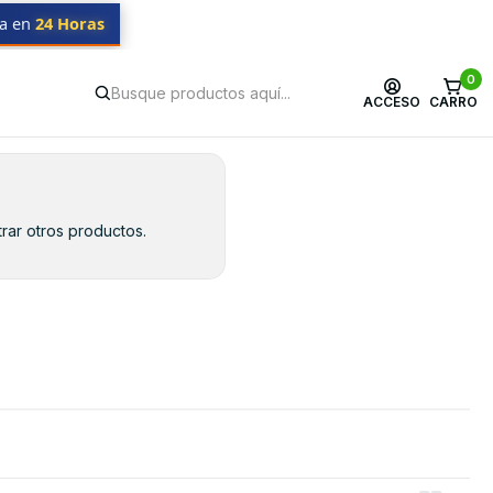
da en
24 Horas
0
ACCESO
CARRO
rar otros productos.