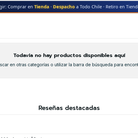
gir: Comprar en
Tienda
·
Despacho
a Todo Chile · Retiro en Tien
G
SL-M2625
SL-M2625
Todavía no hay productos disponibles aquí
car en otras categorías o utilizar la barra de búsqueda para encont
Reseñas destacadas