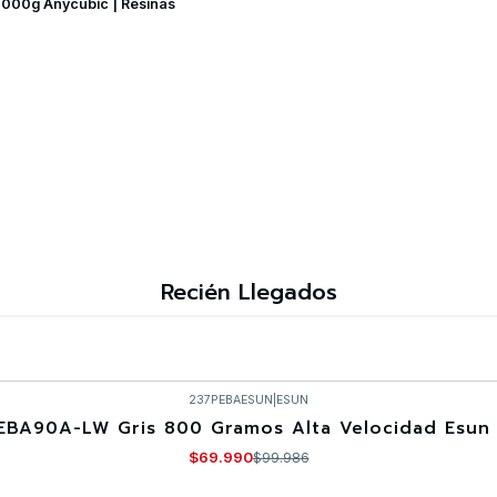
 1000g Anycubic | Resinas
Recién Llegados
237PEBAESUN
|
ESUN
EBA90A-LW Gris 800 Gramos Alta Velocidad Esun 
$69.990
$99.986