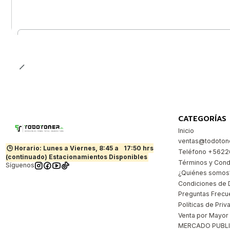
Cantidad
CATEGORÍAS
Inicio
ventas@todotone
🕒 Horario: Lunes a Viernes, 8:45 a
17:50 hrs
Teléfono +562
(continuado) Estacionamientos Disponibles
Términos y Cond
Síguenos
¿Quiénes somos
Condiciones de 
Preguntas Frecu
Políticas de Priv
Venta por Mayor
MERCADO PUBL