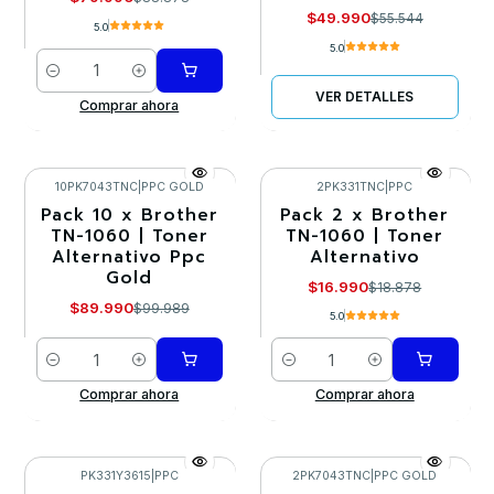
$49.990
$55.544
5.0
5.0
Cantidad
VER DETALLES
Comprar ahora
10PK7043TNC
|
PPC GOLD
2PK331TNC
|
PPC
Pack 10 x Brother
Pack 2 x Brother
-10%
-10%
TN-1060 | Toner
TN-1060 | Toner
Alternativo Ppc
Alternativo
Gold
$16.990
$18.878
$89.990
$99.989
5.0
Cantidad
Cantidad
Comprar ahora
Comprar ahora
PK331Y3615
|
PPC
2PK7043TNC
|
PPC GOLD