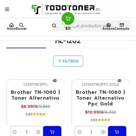
Puedes Elegir: Comprar en
Tienda
·
Despacho
a Todo Chile · Retiro en
Tienda en
24 Horas
0
Inicio
Toner y tambor
Toner Alternativo
BROTHER
$0
Inicio
Buscar
Acceso
Contacto
Equipos BROTHER
HL-1202
HL-1202
FILTROS
LS331TNC
|
PPC
LS7043TNC
|
PPC GOLD
Brother TN-1060 |
Brother TN-1060 |
-30%
-30%
Toner Alternativo
Toner Alternativo
Ppc Gold
$8.990
$12.843
$10.990
$15.700
5.0
5.0
Cantidad
Cantidad