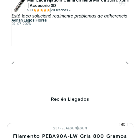
Mini Laca Fijadora Cama Caliente Marca 3Dlac 75ml
| Accesorio 3D
5.0
20 reseñas
Está laca solucionó realmente problemas de adherencia
Adrián Lagos Flores
07-07-2026
Recién Llegados
237PEBAESUN
|
ESUN
Filamento PEBA90A-LW Gris 800 Gramos
-30%