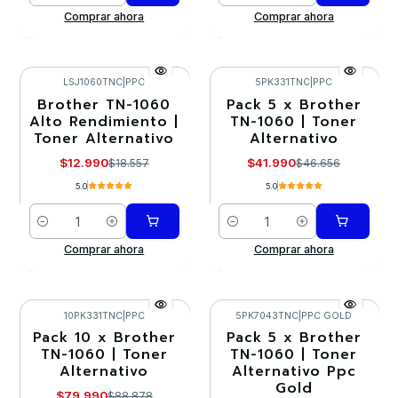
Comprar ahora
Comprar ahora
LSJ1060TNC
|
PPC
5PK331TNC
|
PPC
Brother TN-1060
Pack 5 x Brother
-30%
-10%
Alto Rendimiento |
TN-1060 | Toner
Toner Alternativo
Alternativo
$12.990
$41.990
$18.557
$46.656
5.0
5.0
Cantidad
Cantidad
Comprar ahora
Comprar ahora
10PK331TNC
|
PPC
5PK7043TNC
|
PPC GOLD
Pack 10 x Brother
Pack 5 x Brother
-10%
-10%
TN-1060 | Toner
TN-1060 | Toner
Alternativo
Alternativo Ppc
Agotado
Gold
$79.990
$88.878