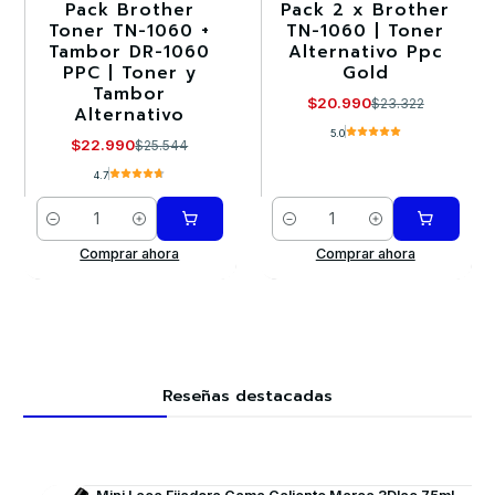
Pack Brother
Pack 2 x Brother
-10%
-10%
Toner TN-1060 +
TN-1060 | Toner
Tambor DR-1060
Alternativo Ppc
PPC | Toner y
Gold
Tambor
$20.990
$23.322
Alternativo
5.0
$22.990
$25.544
4.7
Cantidad
Cantidad
Comprar ahora
Comprar ahora
Reseñas destacadas