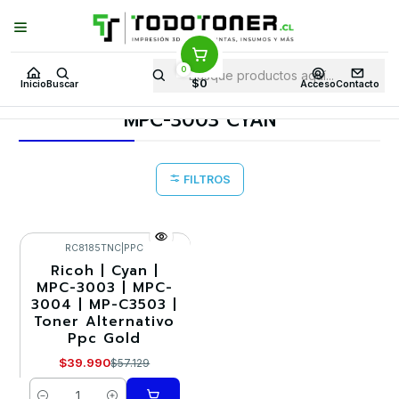
Puedes Elegir: Comprar en
Tienda
·
Despacho
a Todo Chile · Retiro en
Tienda en
24 Horas
0
Inicio
Toner y tambor
Toner Alternativo
RICOH
Insumos RICOH
$0
Inicio
Buscar
Acceso
Contacto
MPC-3003 CYAN
MPC-3003 CYAN
FILTROS
RC8185TNC
|
PPC
Ricoh | Cyan |
-30%
MPC-3003 | MPC-
3004 | MP-C3503 |
Toner Alternativo
Ppc Gold
$39.990
$57.129