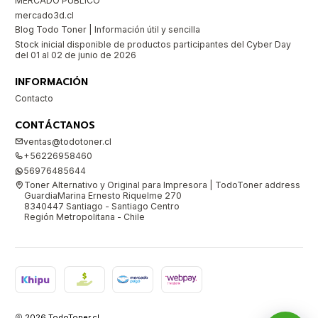
MERCADO PUBLICO
mercado3d.cl
Blog Todo Toner | Información útil y sencilla
Stock inicial disponible de productos participantes del Cyber Day
del 01 al 02 de junio de 2026
INFORMACIÓN
Contacto
CONTÁCTANOS
ventas@todotoner.cl
+56226958460
56976485644
Toner Alternativo y Original para Impresora | TodoToner address
GuardiaMarina Ernesto Riquelme 270
8340447 Santiago - Santiago Centro
Región Metropolitana - Chile
2026 TodoToner.cl.