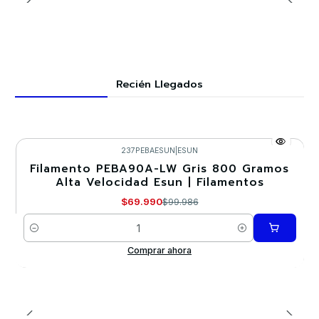
Recién Llegados
237PEBAESUN
|
ESUN
Filamento PEBA90A-LW Gris 800 Gramos
-30%
Alta Velocidad Esun | Filamentos
$69.990
$99.986
Cantidad
Comprar ahora